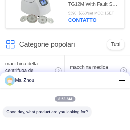
TG12M With Fault Self
della centrifuga del
$390~$560/set MOQ:1SET
sangue capillare
CONTATTO
Categorie popolari
Tutti
macchina della
macchina medica
centrifuga del
della centrifuga
laboratorio
Ms. Zhou
Centrifuga di PRF di
macchina refrigerata
8:53 AM
PRP
della centrifuga
Good day, what product are you looking for?
centrifuga di
Centrifuga della
separazione del
banca del sangue