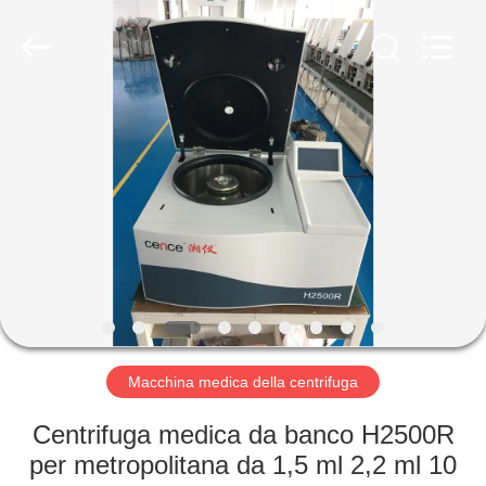
Hunan
Xiangyi
Laboratory
Instrument
Development
Co.,
Ltd..
All
CASA.
Rights
Reserved.
PRODOTTI
SU
DI
NOI
VISITA
Macchina medica della centrifuga
ALLA
Centrifuga medica da banco H2500R
FABBRICA
per metropolitana da 1,5 ml 2,2 ml 10