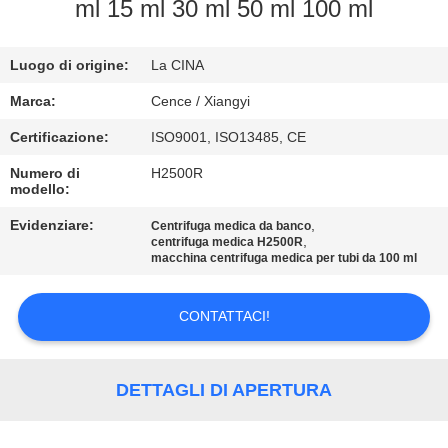
ml 15 ml 30 ml 50 ml 100 ml
CONTROLLO
Luogo di origine:
La CINA
DELLA
QUALITÀ
Marca:
Cence / Xiangyi
Certificazione:
ISO9001, ISO13485, CE
CONTATTACI
Numero di
H2500R
modello:
NOTIZIE
Evidenziare:
,
Centrifuga medica da banco
,
centrifuga medica H2500R
macchina centrifuga medica per tubi da 100 ml
CASI
CONTATTACI!
VR
DETTAGLI DI APERTURA
MAPPA