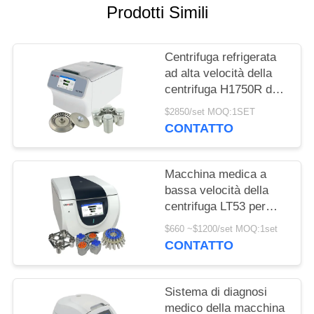
DEL
Prodotti Simili
SITO
Centrifuga refrigerata
PRIVACY
ad alta velocità della
centrifuga H1750R dei
POLICY
Micro-tubi della
$2850/set MOQ:1SET
metropolitana medica
CONTATTO
del PRC
Macchina medica a
bassa velocità della
centrifuga LT53 per
biologia genetica della
$660 ~$1200/set MOQ:1set
medicina clinica
CONTATTO
Sistema di diagnosi
medico della macchina