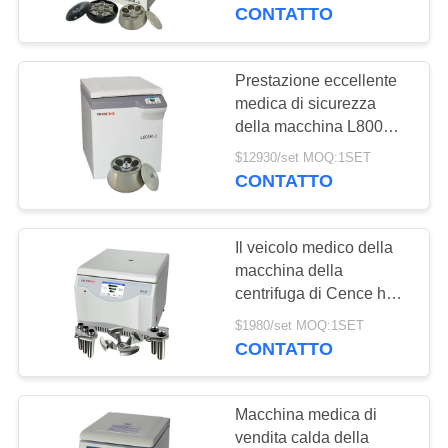
del sangue centrale
CONTATTO
CONTROLLO
DELLA
Prestazione eccellente
QUALITÀ
medica di sicurezza
della macchina L800R-2
5.5kW della centrifuga di
$12930/set MOQ:1SET
CONTATTACI
grande capacità
CONTATTO
NOTIZIE
Il veicolo medico della
macchina della
CASI
centrifuga di Cence ha
refrigerato CH12R per la
$1980/set MOQ:1SET
raccolta del sangue
CONTATTO
VR
MAPPA
Macchina medica di
vendita calda della