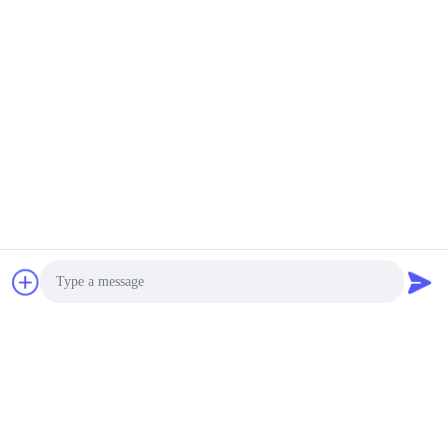
massima minima
CTK80R della centrifuga
US $8,700-9,600 / Sets | 1 Set/Sets (Min. Order) MOQ:1SET
CONTATTO
Macchina medica da
tavolo TDZ4A
d'equilibratura
automatico a bassa
negotiable MOQ:1SET
velocità - WS della
CONTATTO
centrifuga
Macchina elettrica della
centrifuga di capacità di
48 rami, termo centrifuga
scientifica
negotiable MOQ:1SET
CONTATTO
Photo
Video Call