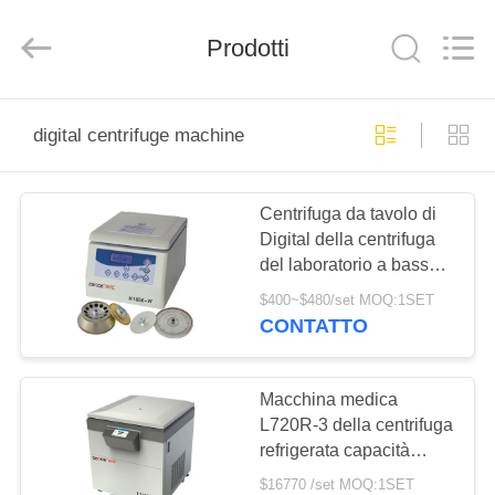
Hunan
Xiangyi
Laboratory
Instrument
Prodotti
Development
Co.,
Ltd..
All
CASA.
Rights
Reserved.
digital centrifuge machine
PRODOTTI
Centrifuga da tavolo di
Digital della centrifuga
SU
del laboratorio a basso
DI
rumore della macchina
$400~$480/set MOQ:1SET
H1650-W
NOI
CONTATTO
VISITA
Macchina medica
L720R-3 della centrifuga
ALLA
refrigerata capacità
FABBRICA
eccellente per la banca
$16770 /set MOQ:1SET