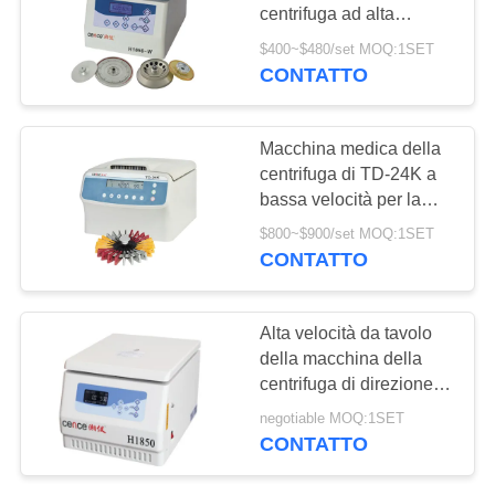
DEL
centrifuga ad alta
SITO
velocità della centrifuga
$400~$480/set MOQ:1SET
H1650-W
CONTATTO
PRIVACY
POLICY
Macchina medica della
centrifuga di TD-24K a
bassa velocità per la
carta del gruppo
$800~$900/set MOQ:1SET
sanguigno
CONTATTO
Alta velocità da tavolo
della macchina della
centrifuga di direzione
del vento unica
negotiable MOQ:1SET
CONTATTO