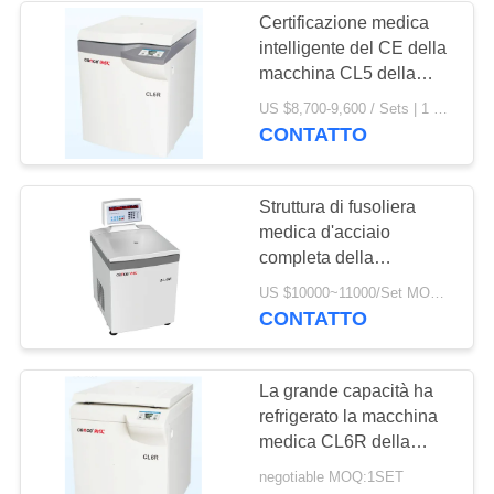
Certificazione medica
intelligente del CE della
macchina CL5 della
centrifuga di grande
US $8,700-9,600 / Sets | 1 Set/Sets (Min. Order) MOQ:1 Set / Sets
capacità
CONTATTO
Struttura di fusoliera
medica d'acciaio
completa della
macchina della
US $10000~11000/Set MOQ:1 INSIEME
centrifuga DL refrigerato
CONTATTO
- 6M
La grande capacità ha
refrigerato la macchina
medica CL6R della
centrifuga per le banche
negotiable MOQ:1SET
del sangue/farmacia