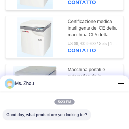
CONTATTO
Certificazione medica
intelligente del CE della
macchina CL5 della
centrifuga di grande
US $8,700-9,600 / Sets | 1 Set/Sets (Min. Order) MOQ:1 Set / Sets
capacità
CONTATTO
Macchina portatile
automatica della
centrifuga, operazione
Ms. Zhou
sicura della centrifuga di
US $8,700-9,600 / Sets | 1 Set/Sets (Min. Order) MOQ:1SET
grande capacità
CONTATTO
5:23 PM
Good day, what product are you looking for?
Macchina medica
refrigerata 4000r/velocità