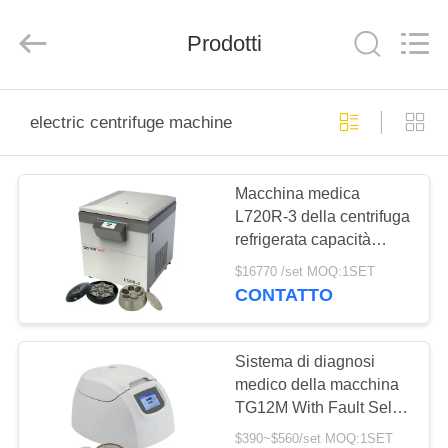
Hunan
Xiangyi
Laboratory
Instrument
Prodotti
Development
Co.,
Ltd..
All
CASA.
Rights
Reserved.
electric centrifuge machine
PRODOTTI
Macchina medica
L720R-3 della centrifuga
SU
refrigerata capacità
DI
eccellente per la banca
$16770 /set MOQ:1SET
del sangue centrale
NOI
CONTATTO
VISITA
Sistema di diagnosi
medico della macchina
ALLA
TG12M With Fault Self
FABBRICA
della centrifuga del
$390~$560/set MOQ:1SET