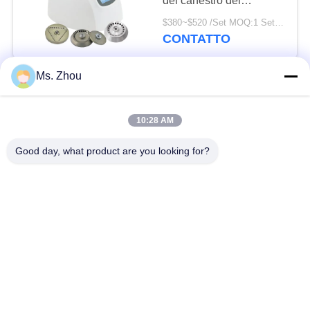
del canestro del
laboratorio della
$380~$520 /Set MOQ:1 Set / Sets
macchina della
CONTATTO
centrifuga
Ms. Zhou
Velocità rapida della
centrifuga 9000r/min di
rotazione della
10:28 AM
centrifuga CL8R di
$19850/set MOQ:1SET
capacità elevata di MAC
Good day, what product are you looking for?
CONTATTO
Tested
Centrifuga medica
CTK120R di
decapsulatura
automatica per il sangue
$4600/set MOQ:1SET
Serapration del
CONTATTO
laboratorio dell'ospedale