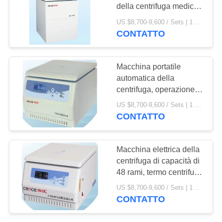
DEL
della centrifuga medica *
SITO
la velocità massima di
US $8,700-9,600 / Sets | 1 Set/Sets (Min. Order) MOQ:1 Set / Sets
1000ml 6000rpm
CONTATTO
PRIVACY
POLICY
Macchina portatile
automatica della
centrifuga, operazione
sicura della centrifuga di
US $8,700-9,600 / Sets | 1 Set/Sets (Min. Order) MOQ:1SET
grande capacità
CONTATTO
Macchina elettrica della
centrifuga di capacità di
48 rami, termo centrifuga
scientifica
US $8,700-9,600 / Sets | 1 Set/Sets (Min. Order) MOQ:1SET
CONTATTO