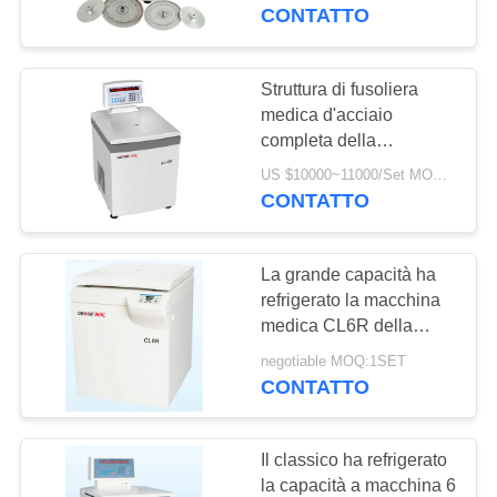
sangue capillare
CONTATTO
CONTROLLO
DELLA
Struttura di fusoliera
QUALITÀ
medica d'acciaio
completa della
macchina della
US $10000~11000/Set MOQ:1 INSIEME
CONTATTACI
centrifuga DL refrigerato
CONTATTO
- 6M
NOTIZIE
La grande capacità ha
refrigerato la macchina
CASI
medica CL6R della
centrifuga per le banche
negotiable MOQ:1SET
del sangue/farmacia
CONTATTO
VR
MAPPA
Il classico ha refrigerato
la capacità a macchina 6