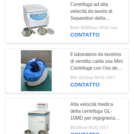
Centrifuga ad alta
velocità da tavolo di
Separetion della
struttura compatta del
$440~$1000/set MOQ:1set
laboratorio rapido della
CONTATTO
centrifuga H1650
Il laboratorio da tavolino
di vendita calda usa Mini
Centrifuge con l'iso del
CE
$85~$110/set MOQ:1SET
CONTATTO
Alta velocità medica
della centrifuga GL-
10MD per ingegneria
genetica e la farmacia di
$9230/set MOQ:1SET
bioingegneria