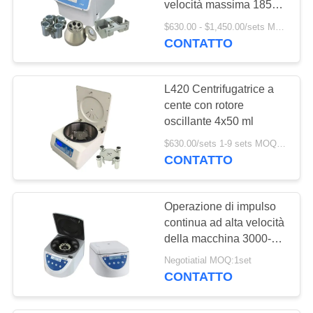
velocità massima 18500
r/min
$630.00 - $1,450.00/sets MOQ:1SET
CONTATTO
L420 Centrifugatrice a
cente con rotore
oscillante 4x50 ml
$630.00/sets 1-9 sets MOQ:1SET
CONTATTO
Operazione di impulso
continua ad alta velocità
della macchina 3000-
15000 giri/min. della
Negotiatial MOQ:1set
centrifuga del sangue
CONTATTO