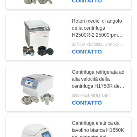
CONTATTO
Rotori medici di angolo
della centrifuga
H2500R-2 25000rpm
per i tubi di 1.5ml 10ml
$17800 ~$24000/set MOQ:1SET
50ml 250ml 500ml
CONTATTO
1000ml
Centrifuga refrigerata ad
alta velocità della
centrifuga H1750R dei
Micro-tubi della
$2850/set MOQ:1SET
metropolitana medica
CONTATTO
del PRC
Centrifuga elettrica da
tavolino bianca H1650K