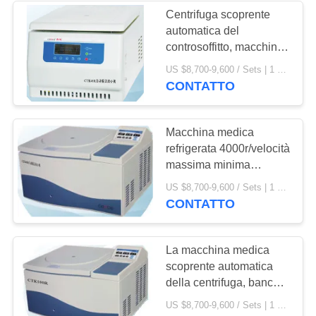
Centrifuga scoprente
automatica del
controsoffitto, macchina
CTK48R della centrifuga
US $8,700-9,600 / Sets | 1 Set/Sets (Min. Order) MOQ:1SET
dell'ematocrito
CONTATTO
Macchina medica
refrigerata 4000r/velocità
massima minima
CTK80R della centrifuga
US $8,700-9,600 / Sets | 1 Set/Sets (Min. Order) MOQ:1SET
CONTATTO
La macchina medica
scoprente automatica
della centrifuga, banca
del sangue ha
US $8,700-9,600 / Sets | 1 Set/Sets (Min. Order) MOQ:1SET
refrigerato la centrifuga