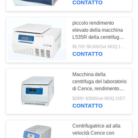
CONTATTO
CTK100R
piccolo rendimento
elevato della macchina
L535R della centrifuga
della centrifuga a bassa
$8,700~$9,600/Set MOQ:1 Set / Sets
velocità 4x750ml
CONTATTO
Macchina della
centrifuga del laboratorio
di Cence, rendimento
elevato refrigerato di
$2900~$3500/set MOQ:1SET
Microcentrifuge
CONTATTO
Centrifugatrice ad alta
velocità Cence con