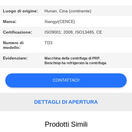
CONTROLLO
Luogo di origine:
Hunan, Cina (continente)
DELLA
Marca:
Xiangyi(CENCE)
QUALITÀ
Certificazione:
ISO9001: 2008, ISO13485, CE
Numero di
TD3
modello:
CONTATTACI
Evidenziare:
,
Macchina della centrifuga di PRP
Benchtop ha refrigerato la centrifuga
NOTIZIE
CONTATTACI!
CASI
DETTAGLI DI APERTURA
VR
MAPPA
Prodotti Simili