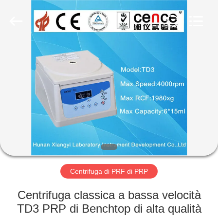
Hunan
Xiangyi
Laboratory
Instrument
Development
Co.,
Ltd..
All
CASA.
Rights
Reserved.
PRODOTTI
SU
DI
NOI
VISITA
Centrifuga di PRF di PRP
ALLA
Centrifuga classica a bassa velocità
FABBRICA
TD3 PRP di Benchtop di alta qualità