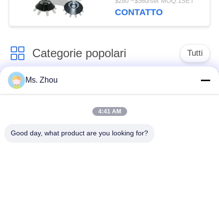
$280 ~$360/set MOQ:1SET
di angolo
CONTATTO
Categorie popolari
Tutti
Ms. Zhou
macchina della
macchina medica
centrifuga del
della centrifuga
laboratorio
4:41 AM
Good day, what product are you looking for?
Centrifuga di PRF di
macchina refrigerata
PRP
della centrifuga
centrifuga di
Centrifuga della
separazione del
banca del sangue
sangue