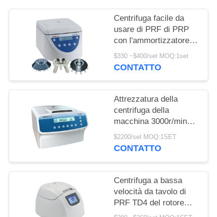
DEL
SITO
Centrifuga facile da
usare di PRF di PRP
con l'ammortizzatore
PRIVACY
unico
$330 ~$400/set MOQ:1set
POLICY
CONTATTO
Attrezzatura della
centrifuga della
macchina 3000r/min
della centrifuga del
$2200/set MOQ:1SET
laboratorio della
CONTATTO
sbavatura PRP delle
cellule
Centrifuga a bassa
velocità da tavolo di
PRF TD4 del rotore
8x15ml 4000rpm PRP