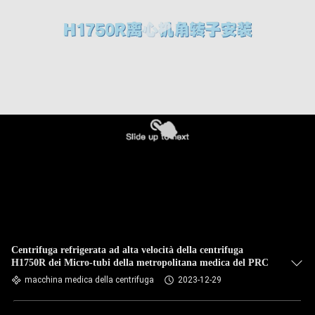
CONTROLLO
DELLA
QUALITÀ
CONTATTACI
NOTIZIE
CASI
VR
Centrifuga refrigerata ad alta velocità della centrifuga
H1750R dei Micro-tubi della metropolitana medica del PRC
macchina medica della centrifuga
2023-12-29
MAPPA