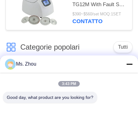
TG12M With Fault Self
della centrifuga del
$390~$560/set MOQ:1SET
sangue capillare
CONTATTO
Categorie popolari
Tutti
Ms. Zhou
macchina della
macchina medica
centrifuga del
della centrifuga
laboratorio
3:43 PM
Good day, what product are you looking for?
Centrifuga di PRF di
macchina refrigerata
PRP
della centrifuga
centrifuga di
Centrifuga della
separazione del
banca del sangue