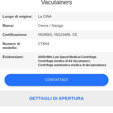
Vacutainers
CONTROLLO
Luogo di origine:
La CINA
DELLA
QUALITÀ
Marca:
Cence / Xiangyi
Certificazione:
ISO9001, ISO13485, CE
CONTATTACI
Numero di
CTK64
modello:
NOTIZIE
Evidenziare:
,
4000r/Min Low Speed Medical Centrifuge
,
Centrifuga medica di 64 Vacutainers
Centrifuga automatica medica di decapsulatura
CASI
CONTATTACI!
VR
DETTAGLI DI APERTURA
MAPPA