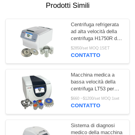
DEL
Prodotti Simili
SITO
Centrifuga refrigerata
PRIVACY
ad alta velocità della
centrifuga H1750R dei
POLICY
Micro-tubi della
$2850/set MOQ:1SET
metropolitana medica
CONTATTO
del PRC
Macchina medica a
bassa velocità della
centrifuga LT53 per
biologia genetica della
$660 ~$1200/set MOQ:1set
medicina clinica
CONTATTO
Sistema di diagnosi
medico della macchina