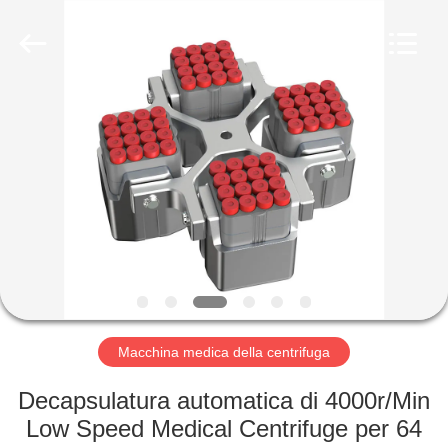
Hunan
Xiangyi
Laboratory
Instrument
Development
Co.,
Ltd..
All
CASA.
Rights
Reserved.
PRODOTTI
SU
DI
NOI
VISITA
Macchina medica della centrifuga
ALLA
Decapsulatura automatica di 4000r/Min
FABBRICA
Low Speed Medical Centrifuge per 64