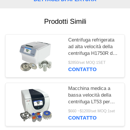
DEL
SITO
Prodotti Simili
PRIVACY
POLICY
Centrifuga refrigerata
ad alta velocità della
centrifuga H1750R dei
Micro-tubi della
$2850/set MOQ:1SET
metropolitana medica
CONTATTO
del PRC
Macchina medica a
bassa velocità della
centrifuga LT53 per
biologia genetica della
$660 ~$1200/set MOQ:1set
medicina clinica
CONTATTO