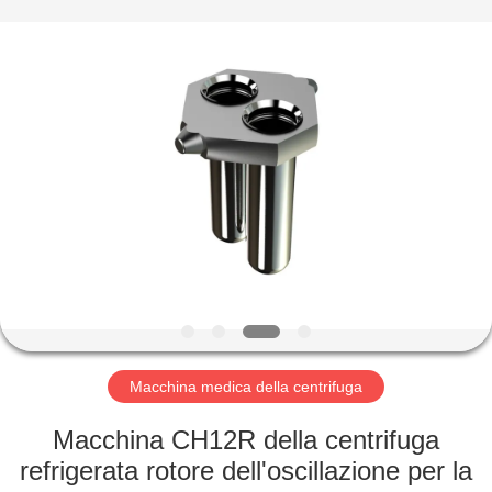
Hunan
Xiangyi
Laboratory
Instrument
Development
Co.,
Ltd..
All
CASA.
Rights
Reserved.
PRODOTTI
SU
DI
NOI
VISITA
Macchina medica della centrifuga
ALLA
Macchina CH12R della centrifuga
FABBRICA
refrigerata rotore dell'oscillazione per la