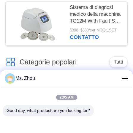
Sistema di diagnosi
medico della macchina
TG12M With Fault Self
della centrifuga del
$390~$560/set MOQ:1SET
sangue capillare
CONTATTO
Categorie popolari
Tutti
Ms. Zhou
macchina della
macchina medica
centrifuga del
della centrifuga
laboratorio
2:05 AM
Good day, what product are you looking for?
Centrifuga di PRF di
macchina refrigerata
PRP
della centrifuga