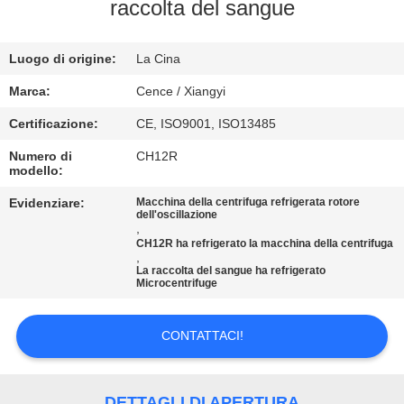
raccolta del sangue
CONTROLLO
Luogo di origine:
La Cina
DELLA
QUALITÀ
Marca:
Cence / Xiangyi
Certificazione:
CE, ISO9001, ISO13485
CONTATTACI
Numero di
CH12R
modello:
NOTIZIE
Evidenziare:
Macchina della centrifuga refrigerata rotore
dell'oscillazione
,
CH12R ha refrigerato la macchina della centrifuga
,
CASI
La raccolta del sangue ha refrigerato
Microcentrifuge
VR
CONTATTACI!
MAPPA
DETTAGLI DI APERTURA