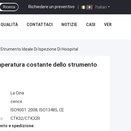
Richiedere un preventivo
|
Italian
Ricerca
 QUALITÀ
CONTATTACI
NOTIZIE
CASI
VER
rumento Ideale Di Ispezione Di Hoispital
peratura costante dello strumento
La Cina
cence
ISO9001: 2008, ISO13485, CE
o:
CTK32/CTK32R
nto e spedizione: