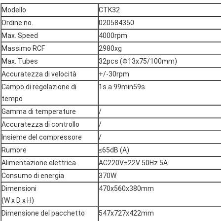
Modello
CTK32
Ordine no.
020584350
Max. Speed
4000rpm
Massimo RCF
2980xg
Max. Tubes
32pcs (Φ13x75/100mm)
Accuratezza di velocità
+/-30rpm
Campo di regolazione di
1s a 99min59s
tempo
Gamma di temperature
/
Accuratezza di controllo
/
Insieme del compressore
/
Rumore
≤65dB (A)
Alimentazione elettrica
AC220V±22V 50Hz 5A
Consumo di energia
370W
Dimensioni
470x560x380mm
(W x D x H)
Dimensione del pacchetto
547x727x422mm