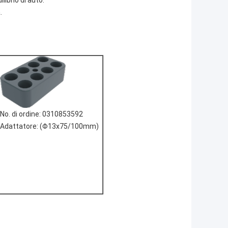
librio di auto.
.
No. di ordine: 0310853592
Adattatore: (Φ13x75/100mm)