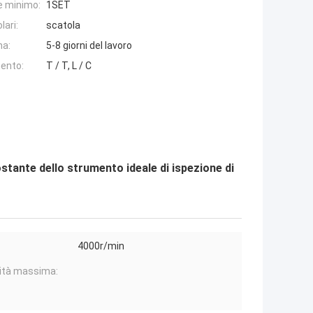
e minimo:
1SET
lari:
scatola
na:
5-8 giorni del lavoro
ento:
T / T, L / C
ante dello strumento ideale di ispezione di
4000r/min
ità massima: