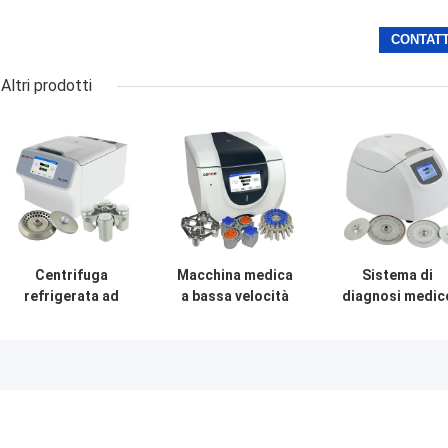
Altri prodotti
Centrifuga
Macchina medica
Sistema di
refrigerata ad
a bassa velocità
diagnosi medic
alta velocità della
della centrifuga
della macchina
centrifuga
LT53 per biologia
TG12M With Fau
H1750R dei
genetica della
Self della
Micro-tubi della
medicina clinica
centrifuga del
metropolitana
sangue capillar
medica del PRC