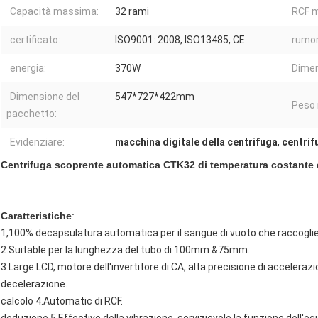
Capacità massima:
32 rami
RCF 
certificato:
ISO9001: 2008, ISO13485, CE
rumor
energia:
370W
Dimen
Dimensione del
547*727*422mm
Peso 
pacchetto:
Evidenziare:
macchina digitale della centrifuga
,
centrif
Centrifuga scoprente automatica CTK32 di temperatura costante de
Caratteristiche
:
1,100% decapsulatura automatica per il sangue di vuoto che raccoglie
2.Suitable per la lunghezza del tubo di 100mm &75mm.
3.Large LCD, motore dell'invertitore di CA, alta precisione di accelerazion
decelerazione.
calcolo 4.Automatic di RCF.