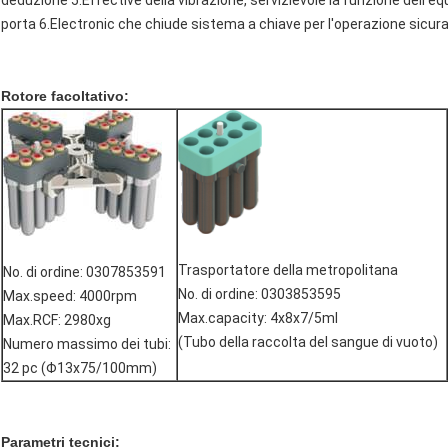
deduzione 5.Effective della vibrazione, servizievole la funzione dell'equi
porta 6.Electronic che chiude sistema a chiave per l'operazione sicura
Rotore facoltativo:
Trasportatore della metropolitana
No. di ordine: 0307853591
No. di ordine: 0303853595
Max.speed: 4000rpm
Max.capacity: 4x8x7/5ml
Max.RCF: 2980xg
(Tubo della raccolta del sangue di vuoto)
Numero massimo dei tubi:
32 pc (Φ13x75/100mm)
Parametri tecnici: