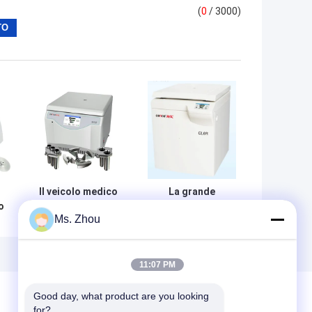
(
0
/ 3000)
Il veicolo medico
La grande
o
della macchina
capacità ha
Ms. Zhou
della centrifuga
refrigerato la
lt
di Cence ha
macchina medica
refrigerato
CL6R della
CH12R per la
centrifuga per le
11:07 PM
e
raccolta del
banche del
sangue
sangue/farmacia
Good day, what product are you looking 
for?