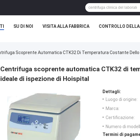
TI
SU DI NOI
VISITA ALLA FABBRICA
CONTROLLO DELLA
trifuga Scoprente Automatica CTK32 Di Temperatura Costante Dello St
Centrifuga scoprente automatica CTK32 di tem
ideale di ispezione di Hoispital
Dettagli:
Luogo di origine:
Marca:
Certificazione:
Numero di modell
Termini di pagame