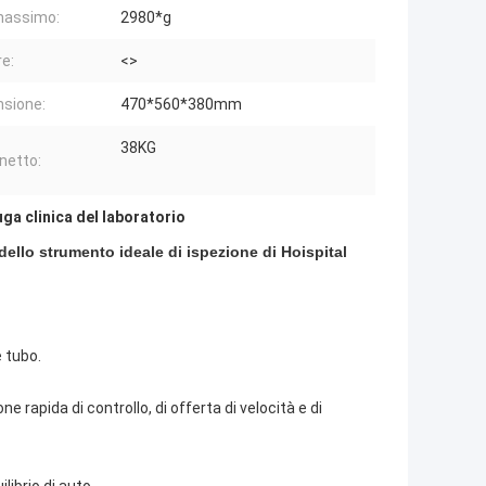
massimo:
2980*g
e:
<>
sione:
470*560*380mm
38KG
netto:
uga clinica del laboratorio
llo strumento ideale di ispezione di Hoispital
 tubo.
e rapida di controllo, di offerta di velocità e di