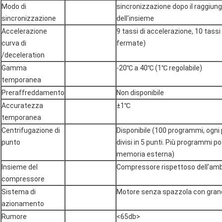
Modo di
sincronizzazione dopo il raggiung
sincronizzazione
dell'insieme
Accelerazione
9 tassi di accelerazione, 10 tassi
curva di
fermate)
/deceleration
Gamma
-20℃ a 40℃ (1℃ regolabile)
temporanea
Preraffreddamento
Non disponibile
Accuratezza
±1℃
temporanea
Centrifugazione di
Disponibile (100 programmi, og
punto
divisi in 5 punti. Più programmi p
memoria esterna)
Insieme del
Compressore rispettoso dell'am
compressore
Sistema di
Motore senza spazzola con grand
azionamento
Rumore
<65db>