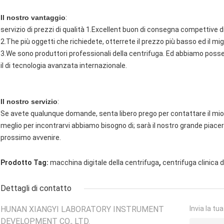
Il nostro vantaggio
:
servizio di prezzi di qualità 1.Excellent buon di consegna compettive d
2.The più oggetti che richiedete, otterrete il prezzo più basso ed il mi
3.We sono produttori professionali della centrifuga. Ed abbiamo posse
il di tecnologia avanzata internazionale.
Il nostro servizio
:
Se avete qualunque domande, senta libero prego per contattare il mio 
meglio per incontrarvi abbiamo bisogno di; sarà il nostro grande piace
prossimo avvenire.
,
Prodotto Tag:
macchina digitale della centrifuga
centrifuga clinica d
Dettagli di contatto
HUNAN XIANGYI LABORATORY INSTRUMENT
Invia la tu
DEVELOPMENT CO., LTD.