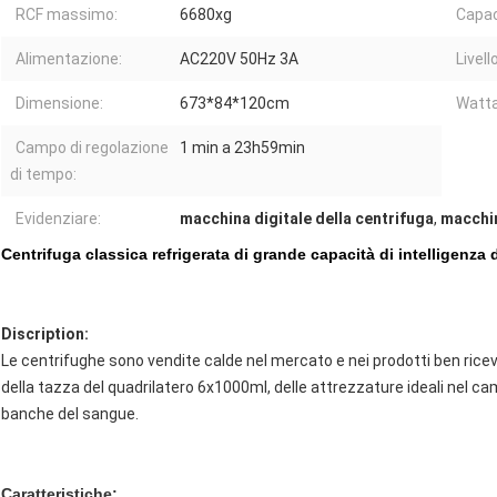
RCF massimo:
6680xg
Capac
Alimentazione:
AC220V 50Hz 3A
Livell
Dimensione:
673*84*120cm
Watta
Campo di regolazione
1 min a 23h59min
di tempo:
Evidenziare:
macchina digitale della centrifuga
,
macchin
Centrifuga classica refrigerata di grande capacità di intelligenz
Discription:
Le centrifughe sono vendite calde nel mercato e nei prodotti ben ricevu
della tazza del quadrilatero 6x1000ml, delle attrezzature ideali nel cam
banche del sangue.
Caratteristiche: