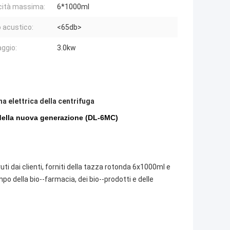
ità massima:
6*1000ml
o acustico:
<65db>
ggio:
3.0kw
a elettrica della centrifuga
a della nuova generazione (DL-6MC)
ti dai clienti, forniti della tazza rotonda 6x1000ml e
po della bio--farmacia, dei bio--prodotti e delle