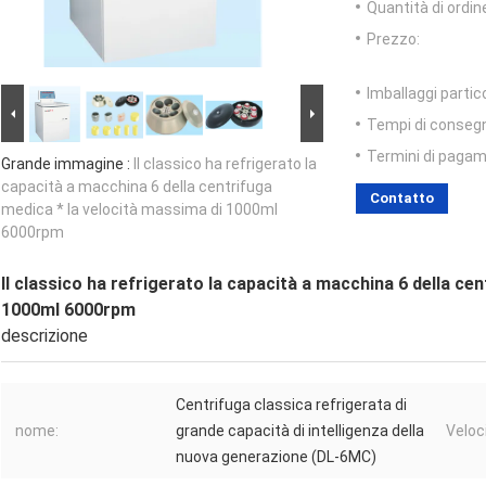
Quantità di ordin
Prezzo:
Imballaggi partico
Tempi di conseg
Termini di pagam
Grande immagine :
Il classico ha refrigerato la
capacità a macchina 6 della centrifuga
Contatto
medica * la velocità massima di 1000ml
6000rpm
Il classico ha refrigerato la capacità a macchina 6 della ce
1000ml 6000rpm
descrizione
Centrifuga classica refrigerata di
nome:
grande capacità di intelligenza della
Veloc
nuova generazione (DL-6MC)