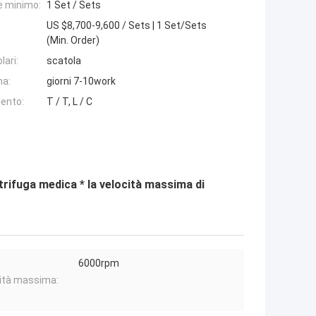
e minimo:
1 Set / Sets
US $8,700-9,600 / Sets | 1 Set/Sets
(Min. Order)
lari:
scatola
na:
giorni 7-10work
ento:
T / T, L / C
ntrifuga medica * la velocità massima di
6000rpm
ità massima: