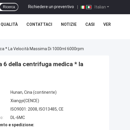
Richiedere un preventivo
|
Italian
Ricerca
 QUALITÀ
CONTATTACI
NOTIZIE
CASI
VER
dica * La Velocità Massima Di 1000ml 6000rpm
a 6 della centrifuga medica * la
Hunan, Cina (continente)
Xiangyi(CENCE)
ISO9001: 2008, ISO13485, CE
o:
DL-6MC
nto e spedizione: