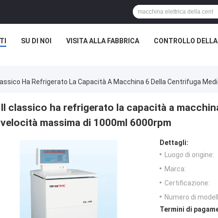
TI
SU DI NOI
VISITA ALLA FABBRICA
CONTROLLO DELLA
Classico Ha Refrigerato La Capacità A Macchina 6 Della Centrifuga Me
Il classico ha refrigerato la capacità a macchin
velocità massima di 1000ml 6000rpm
Dettagli:
Luogo di origine:
Marca:
Certificazione:
Numero di modell
Termini di pagame