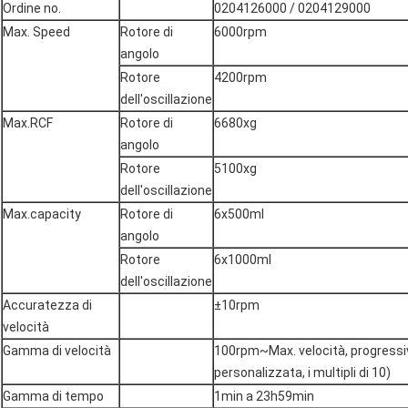
Ordine no.
0204126000 / 0204129000
Max. Speed
Rotore di
6000rpm
angolo
Rotore
4200rpm
dell'oscillazione
Max.RCF
Rotore di
6680xg
angolo
Rotore
5100xg
dell'oscillazione
Max.capacity
Rotore di
6x500ml
angolo
Rotore
6x1000ml
dell'oscillazione
Accuratezza di
±10rpm
velocità
Gamma di velocità
100rpm~Max. velocità, progressi
personalizzata, i multipli di 10)
Gamma di tempo
1min a 23h59min