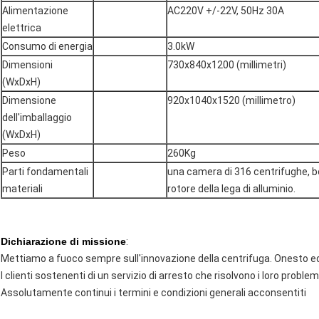
Alimentazione
AC220V +/-22V, 50Hz 30A
elettrica
Consumo di energia
3.0kW
Dimensioni
730x840x1200 (millimetri)
(WxDxH)
Dimensione
920x1040x1520 (millimetro)
dell'imballaggio
(WxDxH)
Peso
260Kg
Parti fondamentali
una camera di 316 centrifughe, bo
materiali
rotore della lega di alluminio.
Dichiarazione di missione
:
Mettiamo a fuoco sempre sull'innovazione della centrifuga. Onesto ed
I clienti sostenenti di un servizio di arresto che risolvono i loro proble
Assolutamente continui i termini e condizioni generali acconsentiti