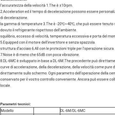
l'accuratezza della velocità 1.The è ±10rpm.
2.Acceleration ed il tempo di decelerazione possono essere personalizz
di decelerazione.
la gamma di temperature 3.The è -20℃~40℃, che può essere tenuto s
dovuto il refrigerante rispettoso dell'ambiente.
squilibrio, eccesso di velocità, temperatura eccessiva e porta del mon
5.Equipped con il motore dell'invertitore e senza spazzola.
struttura d'acciaio 6.All con le protezioni triple per l'operazione sicura.
7.Noise è di meno che 65dB con poca vibrazione.
8.DL-6MC è sviluppato in base a DL-6M.The precedente può direttamen
curve di accelerazione, della decelerazione, della velocità come pure
direttamente sullo schermo. Ogni parametro dell'operazione della cent
conservato per il vostro controllo conveniente. Ancora può essere col
locale.
Parametri tecnici:
Modello
DL-6M/DL-6MC