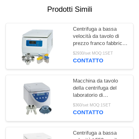
DEL
Prodotti Simili
SITO
Centrifuga a bassa
PRIVACY
velocità da tavolo di
POLICY
prezzo franco fabbrica
certificata CE con
$2930/set MOQ:1SET
grande capacità
CONTATTO
Macchina da tavolo
della centrifuga del
laboratorio di
rendimento elevato,
$360/set MOQ:1SET
centrifuga a bassa
CONTATTO
velocità d'equilibratura
automatica
Centrifuga a bassa