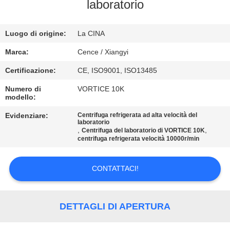
laboratorio
CONTROLLO
Luogo di origine:
La CINA
DELLA
QUALITÀ
Marca:
Cence / Xiangyi
Certificazione:
CE, ISO9001, ISO13485
CONTATTACI
Numero di
VORTICE 10K
modello:
NOTIZIE
Evidenziare:
Centrifuga refrigerata ad alta velocità del
laboratorio
,
,
Centrifuga del laboratorio di VORTICE 10K
centrifuga refrigerata velocità 10000r/min
CASI
CONTATTACI!
VR
DETTAGLI DI APERTURA
MAPPA