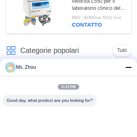
velocità L550 per il
laboratorio clinico della
coltura cellulare e della
$900 ~$1900/set MOQ:1set
medicina
CONTATTO
Categorie popolari
Tutti
Ms. Zhou
macchina della
macchina medica
centrifuga del
della centrifuga
laboratorio
5:33 PM
Good day, what product are you looking for?
Centrifuga di PRF di
macchina refrigerata
PRP
della centrifuga
centrifuga di
Centrifuga della
separazione del