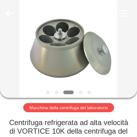
Hunan
Xiangyi
Laboratory
Instrument
Development
Co.,
Ltd..
All
CASA.
Rights
Reserved.
PRODOTTI
SU
DI
NOI
VISITA
Macchina della centrifuga del laboratorio
ALLA
Centrifuga refrigerata ad alta velocità
FABBRICA
di VORTICE 10K della centrifuga del