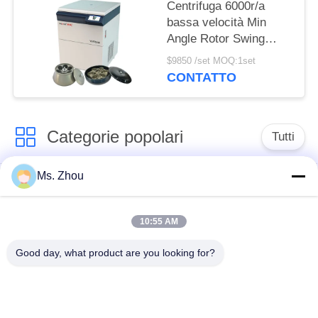
Centrifuga 6000r/a
bassa velocità Min
Angle Rotor Swing
Rotor del laboratorio di
$9850 /set MOQ:1set
VORTICE 6K
CONTATTO
Categorie popolari
Tutti
Ms. Zhou
macchina della
macchina medica
centrifuga del
della centrifuga
laboratorio
10:55 AM
Good day, what product are you looking for?
Centrifuga di PRF di
macchina refrigerata
PRP
della centrifuga