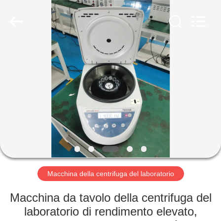
Hunan
Xiangyi
Laboratory
Instrument
Development
Co.,
Ltd..
All
CASA.
Rights
Reserved.
PRODOTTI
SU
DI
NOI
VISITA
Macchina della centrifuga del laboratorio
ALLA
Macchina da tavolo della centrifuga del
FABBRICA
laboratorio di rendimento elevato,