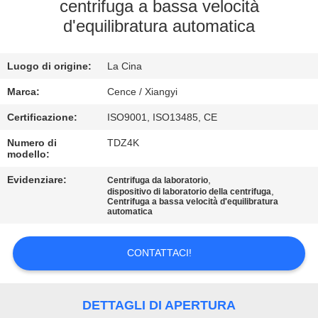
centrifuga a bassa velocità
d'equilibratura automatica
CONTROLLO
DELLA
Luogo di origine:
La Cina
QUALITÀ
Marca:
Cence / Xiangyi
CONTATTACI
Certificazione:
ISO9001, ISO13485, CE
Numero di
TDZ4K
modello:
NOTIZIE
Evidenziare:
,
Centrifuga da laboratorio
,
dispositivo di laboratorio della centrifuga
Centrifuga a bassa velocità d'equilibratura
CASI
automatica
VR
CONTATTACI!
MAPPA
DETTAGLI DI APERTURA