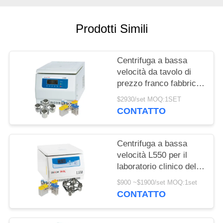
DEL
SITO
Prodotti Simili
PRIVACY
Centrifuga a bassa
POLICY
velocità da tavolo di
prezzo franco fabbrica
certificata CE con
$2930/set MOQ:1SET
grande capacità
CONTATTO
Centrifuga a bassa
velocità L550 per il
laboratorio clinico della
coltura cellulare e della
$900 ~$1900/set MOQ:1set
medicina
CONTATTO