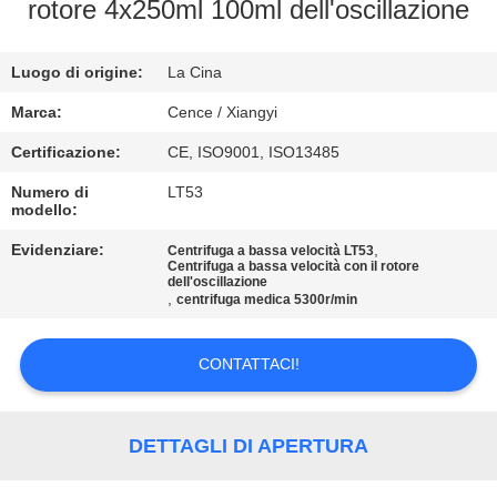
rotore 4x250ml 100ml dell'oscillazione
CONTROLLO
Luogo di origine:
La Cina
DELLA
QUALITÀ
Marca:
Cence / Xiangyi
Certificazione:
CE, ISO9001, ISO13485
CONTATTACI
Numero di
LT53
modello:
NOTIZIE
Evidenziare:
,
Centrifuga a bassa velocità LT53
Centrifuga a bassa velocità con il rotore
dell'oscillazione
,
centrifuga medica 5300r/min
CASI
CONTATTACI!
VR
DETTAGLI DI APERTURA
MAPPA