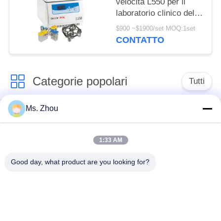
velocità L550 per il
laboratorio clinico della
coltura cellulare e della
$900 ~$1900/set MOQ:1set
medicina
CONTATTO
Categorie popolari
Tutti
Ms. Zhou
macchina della
macchina medica
centrifuga del
della centrifuga
laboratorio
1:33 AM
Good day, what product are you looking for?
Centrifuga di PRF di
macchina refrigerata
PRP
della centrifuga
centrifuga di
Centrifuga della
separazione del