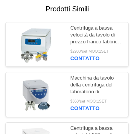
DEL
Prodotti Simili
SITO
Centrifuga a bassa
PRIVACY
velocità da tavolo di
POLICY
prezzo franco fabbrica
certificata CE con
$2930/set MOQ:1SET
grande capacità
CONTATTO
Macchina da tavolo
della centrifuga del
laboratorio di
rendimento elevato,
$360/set MOQ:1SET
centrifuga a bassa
CONTATTO
velocità d'equilibratura
automatica
Centrifuga a bassa