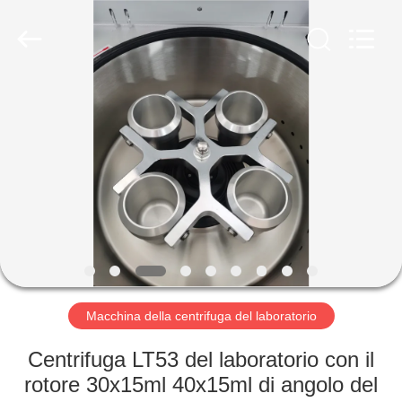
Hunan
Xiangyi
Laboratory
Instrument
Development
Co.,
Ltd..
All
CASA.
Rights
Reserved.
PRODOTTI
SU
DI
NOI
VISITA
Macchina della centrifuga del laboratorio
ALLA
Centrifuga LT53 del laboratorio con il
FABBRICA
rotore 30x15ml 40x15ml di angolo del