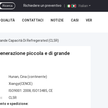
Richiedere un preventivo
|
Italian
Ricerca
 QUALITÀ
CONTATTACI
NOTIZIE
CASI
VER
Grande Capacità Di Refregerated (CL5R)
 generazione piccola e di grande
Hunan, Cina (continente)
Xiangyi(CENCE)
ISO9001: 2008, ISO13485, CE
o:
CL5R
nto e spedizione: