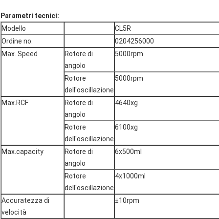
Parametri tecnici:
Modello
CL5R
Ordine no.
0204256000
Max. Speed
Rotore di
5000rpm
angolo
Rotore
5000rpm
dell'oscillazione
Max.RCF
Rotore di
4640xg
angolo
Rotore
6100xg
dell'oscillazione
Max.capacity
Rotore di
6x500ml
angolo
Rotore
4x1000ml
dell'oscillazione
Accuratezza di
±10rpm
velocità