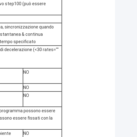
vo step100 (può essere
za, sincronizzazione quando
 istantanea & continua
 tempo specificato
 di decelerazione (<30 rates=""
NO
NO
NO
ni programma possono essere
ossono essere fissati con la
biente
NO