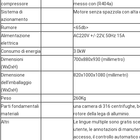
compressore
messo con (R404a)
Sistema di
Motore senza spazzola con alta c
azionamento
Rumore
<65db>
Alimentazione
AC220V +/-22V, 50Hz 15A
elettrica
Consumo di energia
3.0kW
Dimensioni
700x880x930 (millimetro)
(WxDxH)
Dimensione
820x1000x1080 (millimetri)
dell'imballaggio
(WxDxH)
Peso
260Kg
Parti fondamentali
una camera di 316 centrifughe, bo
materiali
rotore della lega di alluminio.
Altri
Le lingue multiple sono gratis scel
utente, le annotazioni di manutenz
accesso, il controllo automatico d