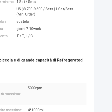
e minimo:
1 Set / Sets
US $8,700-9,600 / Sets | 1 Set/Sets
(Min. Order)
lari:
scatola
na:
giorni 7-10work
ento:
T / T, L / C
 piccola e di grande capacità di Refregerated
5000rpm
ità massima:
ità massima:
4*1000ml