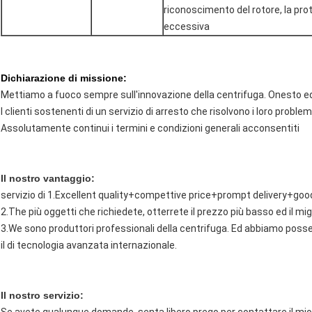
riconoscimento del rotore, la pr
eccessiva
Dichiarazione di missione:
Mettiamo a fuoco sempre sull'innovazione della centrifuga. Onesto ed
I clienti sostenenti di un servizio di arresto che risolvono i loro proble
Assolutamente continui i termini e condizioni generali acconsentiti
Il nostro vantaggio:
servizio di 1.Excellent quality+compettive price+prompt delivery+goo
2.The più oggetti che richiedete, otterrete il prezzo più basso ed il mi
3.We sono produttori professionali della centrifuga. Ed abbiamo posse
il di tecnologia avanzata internazionale.
Il nostro servizio: