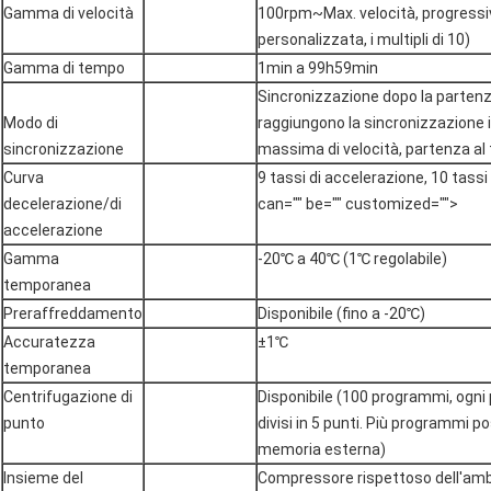
Gamma di velocità
100rpm~Max. velocità, progressi
personalizzata, i multipli di 10)
Gamma di tempo
1min a 99h59min
Sincronizzazione dopo la parten
Modo di
raggiungono la sincronizzazione
sincronizzazione
massima di velocità, partenza al
Curva
9 tassi di accelerazione, 10 tassi
decelerazione/di
can="" be="" customized="">
accelerazione
Gamma
-20℃ a 40℃ (1℃ regolabile)
temporanea
Preraffreddamento
Disponibile (fino a -20℃)
Accuratezza
±1℃
temporanea
Centrifugazione di
Disponibile (100 programmi, og
punto
divisi in 5 punti. Più programmi p
memoria esterna)
Insieme del
Compressore rispettoso dell'am