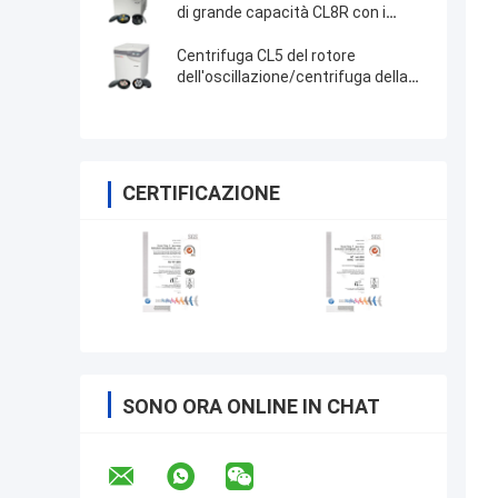
di grande capacità CL8R con i
rotori dell'oscillazione
Centrifuga CL5 del rotore
dell'oscillazione/centrifuga della
borsa del sangue banca del
sangue di CL5R
CERTIFICAZIONE
SONO ORA ONLINE IN CHAT