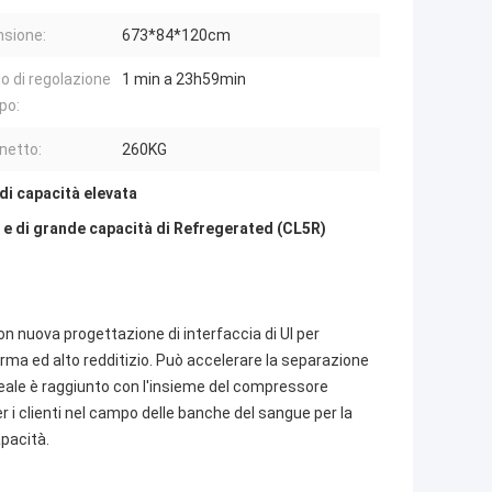
sione:
673*84*120cm
 di regolazione
1 min a 23h59min
po:
netto:
260KG
di capacità elevata
a e di grande capacità di Refregerated (CL5R)
n nuova progettazione di interfaccia di UI per
orma ed alto redditizio. Può accelerare la separazione
ideale è raggiunto con l'insieme del compressore
i clienti nel campo delle banche del sangue per la
pacità.