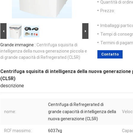
Quantità di ordin
Prezzo:
Imballaggi partico
Tempi di conseg
Termini di pagam
Grande immagine :
Centrifuga squisita di
intelligenza della nuova generazione piccola e
Contatto
di grande capacità di Refregerated (CL5R)
Centrifuga squisita di intelligenza della nuova generazione
(CL5R)
descrizione
Centrifuga di Refregerated di
nome:
grande capacità di intelligenza della
Veloc
nuova generazione (CL5R)
RCF massimo:
6037xg
Capac