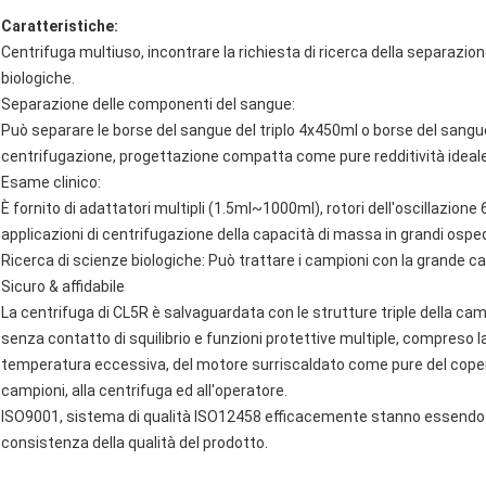
Caratteristiche:
Centrifuga multiuso, incontrare la richiesta di ricerca della separazio
biologiche.
Separazione delle componenti del sangue:
Può separare le borse del sangue del triplo 4x450ml o borse del sangue
centrifugazione, progettazione compatta come pure redditività ideale
Esame clinico:
È fornito di adattatori multipli (1.5ml~1000ml), rotori dell'oscillazione 6
applicazioni di centrifugazione della capacità di massa in grandi osped
Ricerca di scienze biologiche: Può trattare i campioni con la grande 
Sicuro & affidabile
La centrifuga di CL5R è salvaguardata con le strutture triple della cam
senza contatto di squilibrio e funzioni protettive multiple, compreso la
temperatura eccessiva, del motore surriscaldato come pure del coperch
campioni, alla centrifuga ed all'operatore.
ISO9001, sistema di qualità ISO12458 efficacemente stanno essendo in 
consistenza della qualità del prodotto.