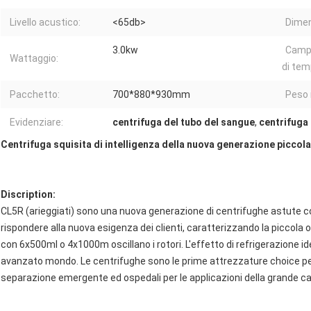
Livello acustico:
<65db>
Dimen
3.0kw
Campo
Wattaggio:
di tem
Pacchetto:
700*880*930mm
Peso 
Evidenziare:
centrifuga del tubo del sangue
,
centrifuga 
Centrifuga squisita di intelligenza della nuova generazione piccol
Discription:
CL5R (arieggiati) sono una nuova generazione di centrifughe astute co
rispondere alla nuova esigenza dei clienti, caratterizzando la piccola 
con 6x500ml o 4x1000m oscillano i rotori. L'effetto di refrigerazione 
avanzato mondo. Le centrifughe sono le prime attrezzature choice per 
separazione emergente ed ospedali per le applicazioni della grande ca