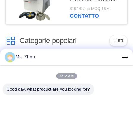
internazionale della
$16770 /set MOQ:1SET
centrifuga L720R-3
CONTATTO
della banca del sangue
Categorie popolari
Tutti
Ms. Zhou
macchina della
macchina medica
centrifuga del
della centrifuga
laboratorio
8:12 AM
Good day, what product are you looking for?
Centrifuga di PRF di
macchina refrigerata
PRP
della centrifuga
centrifuga di
Centrifuga della
separazione del
banca del sangue
sangue