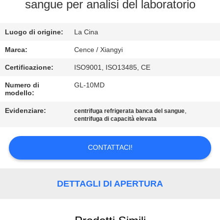
sangue per analisi del laboratorio
CONTROLLO
Luogo di origine:
La Cina
DELLA
QUALITÀ
Marca:
Cence / Xiangyi
Certificazione:
ISO9001, ISO13485, CE
CONTATTACI
Numero di
GL-10MD
modello:
NOTIZIE
Evidenziare:
,
centrifuga refrigerata banca del sangue
centrifuga di capacità elevata
CASI
CONTATTACI!
VR
DETTAGLI DI APERTURA
MAPPA