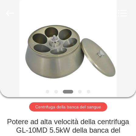
Hunan
Xiangyi
Laboratory
Instrument
Development
Co.,
Ltd..
All
CASA.
Rights
Reserved.
PRODOTTI
SU
DI
NOI
VISITA
Centrifuga della banca del sangue
ALLA
Potere ad alta velocità della centrifuga
FABBRICA
GL-10MD 5.5kW della banca del