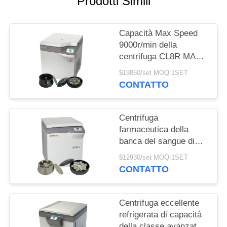
Prodotti Simili
DEL
SITO
Capacità Max Speed
9000r/min della
PRIVACY
centrifuga CL8R MAC
POLICY
Test Refrigerated
$19850/set MOQ:1SET
Centrifuge Super della
CONTATTO
banca del sangue
Centrifuga
farmaceutica della
banca del sangue di
grande capacità della
$12930/set MOQ:1SET
macchina L800R-2
CONTATTO
della centrifuga di
condizione del
pavimento
Centrifuga eccellente
refrigerata di capacità
della classe avanzata