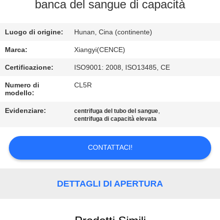
banca del sangue di capacità
CONTROLLO
Luogo di origine:
Hunan, Cina (continente)
DELLA
QUALITÀ
Marca:
Xiangyi(CENCE)
Certificazione:
ISO9001: 2008, ISO13485, CE
CONTATTACI
Numero di
CL5R
modello:
NOTIZIE
Evidenziare:
,
centrifuga del tubo del sangue
centrifuga di capacità elevata
CASI
CONTATTACI!
VR
DETTAGLI DI APERTURA
MAPPA