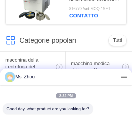
internazionale della
$16770 /set MOQ:1SET
centrifuga L720R-3
CONTATTO
della banca del sangue
Categorie popolari
Tutti
macchina della
macchina medica
centrifuga del
della centrifuga
laboratorio
Ms. Zhou
Centrifuga di PRF di
macchina refrigerata
2:32 PM
PRP
della centrifuga
Good day, what product are you looking for?
centrifuga di
Centrifuga della
separazione del
banca del sangue
sangue