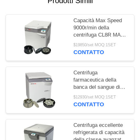
Prodotti Simili
DEL
SITO
Capacità Max Speed
9000r/min della
PRIVACY
centrifuga CL8R MAC
POLICY
Test Refrigerated
$19850/set MOQ:1SET
Centrifuge Super della
CONTATTO
banca del sangue
Centrifuga
farmaceutica della
banca del sangue di
grande capacità della
$12930/set MOQ:1SET
macchina L800R-2
CONTATTO
della centrifuga di
condizione del
pavimento
Centrifuga eccellente
refrigerata di capacità
della classe avanzata