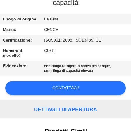
capacità
CONTROLLO
Luogo di origine:
La Cina
DELLA
QUALITÀ
Marca:
CENCE
Certificazione:
ISO9001: 2008, ISO13485, CE
CONTATTACI
Numero di
CL6R
modello:
NOTIZIE
Evidenziare:
,
centrifuga refrigerata banca del sangue
centrifuga di capacità elevata
CASI
CONTATTACI!
VR
DETTAGLI DI APERTURA
MAPPA