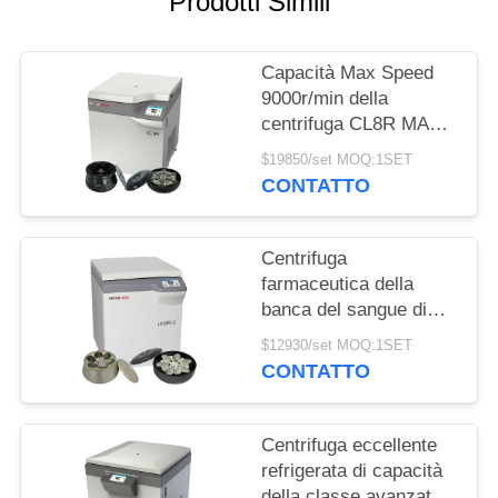
Prodotti Simili
DEL
SITO
Capacità Max Speed
9000r/min della
PRIVACY
centrifuga CL8R MAC
POLICY
Test Refrigerated
$19850/set MOQ:1SET
Centrifuge Super della
CONTATTO
banca del sangue
Centrifuga
farmaceutica della
banca del sangue di
grande capacità della
$12930/set MOQ:1SET
macchina L800R-2
CONTATTO
della centrifuga di
condizione del
pavimento
Centrifuga eccellente
refrigerata di capacità
della classe avanzata