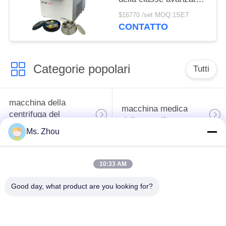
internazionale della
$16770 /set MOQ:1SET
centrifuga L720R-3
CONTATTO
della banca del sangue
Categorie popolari
Tutti
macchina della
macchina medica
centrifuga del
della centrifuga
laboratorio
Ms. Zhou
Centrifuga di PRF di
macchina refrigerata
10:33 AM
PRP
della centrifuga
Good day, what product are you looking for?
centrifuga di
Centrifuga della
separazione del
banca del sangue
sangue