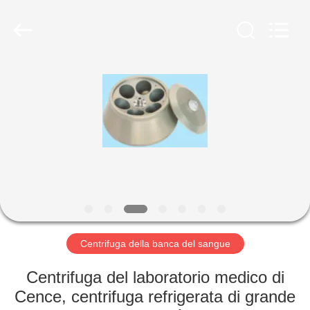
Hunan
Xiangyi
Laboratory
Instrument
Development
Co.,
Ltd..
All
CASA.
Rights
Reserved.
PRODOTTI
SU
DI
NOI
VISITA
Centrifuga della banca del sangue
ALLA
Centrifuga del laboratorio medico di
FABBRICA
Cence, centrifuga refrigerata di grande