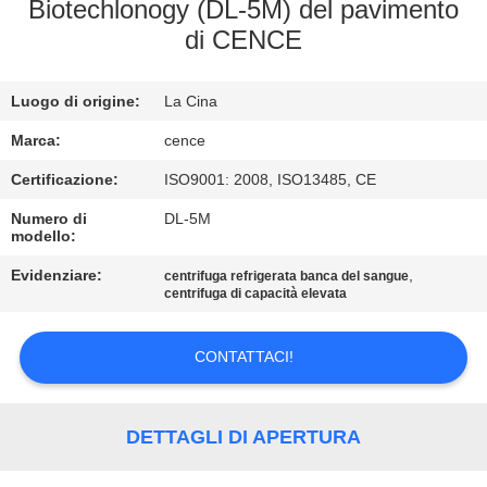
Biotechlonogy (DL-5M) del pavimento
di CENCE
CONTROLLO
DELLA
Luogo di origine:
La Cina
QUALITÀ
Marca:
cence
CONTATTACI
Certificazione:
ISO9001: 2008, ISO13485, CE
Numero di
DL-5M
modello:
NOTIZIE
Evidenziare:
,
centrifuga refrigerata banca del sangue
centrifuga di capacità elevata
CASI
CONTATTACI!
VR
DETTAGLI DI APERTURA
MAPPA