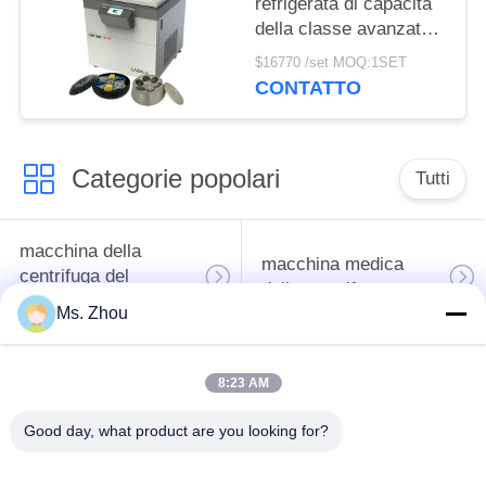
refrigerata di capacità
della classe avanzata
internazionale della
$16770 /set MOQ:1SET
centrifuga L720R-3
CONTATTO
della banca del sangue
Categorie popolari
Tutti
macchina della
macchina medica
centrifuga del
della centrifuga
laboratorio
Ms. Zhou
Centrifuga di PRF di
macchina refrigerata
8:23 AM
PRP
della centrifuga
Good day, what product are you looking for?
centrifuga di
Centrifuga della
separazione del