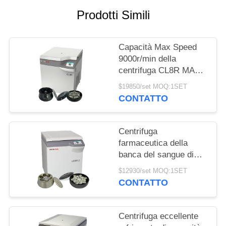
DEL
Prodotti Simili
SITO
Capacità Max Speed
PRIVACY
9000r/min della
POLICY
centrifuga CL8R MAC
Test Refrigerated
$19850/set MOQ:1SET
Centrifuge Super della
CONTATTO
banca del sangue
Centrifuga
farmaceutica della
banca del sangue di
grande capacità della
$12930/set MOQ:1SET
macchina L800R-2
CONTATTO
della centrifuga di
condizione del
pavimento
Centrifuga eccellente