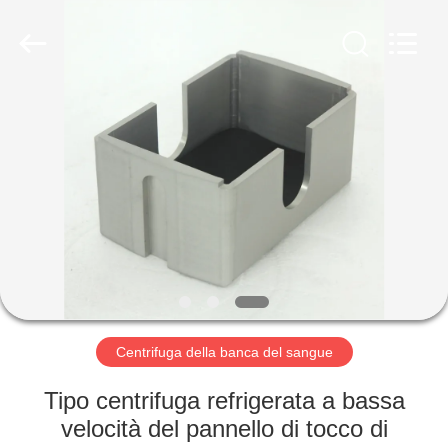
Hunan
Xiangyi
Laboratory
Instrument
Development
Co.,
Ltd..
All
CASA.
Rights
Reserved.
PRODOTTI
SU
DI
NOI
VISITA
Centrifuga della banca del sangue
ALLA
Tipo centrifuga refrigerata a bassa
FABBRICA
velocità del pannello di tocco di