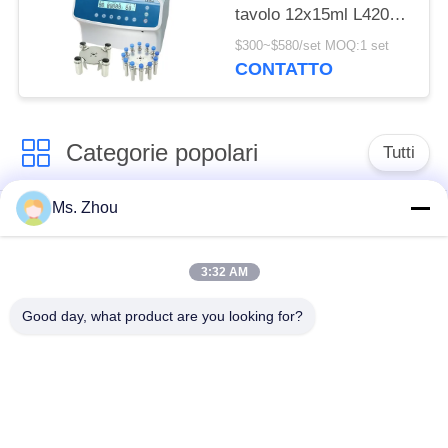
tavolo 12x15ml L420-A
4200rpm di acciaio
$300~$580/set MOQ:1 set
inossidabile della
CONTATTO
centrifuga
Categorie popolari
Tutti
Ms. Zhou
macchina della
macchina medica
centrifuga del
della centrifuga
laboratorio
3:32 AM
Good day, what product are you looking for?
Centrifuga di PRF di
macchina refrigerata
PRP
della centrifuga
centrifuga di
Centrifuga della
separazione del
banca del sangue