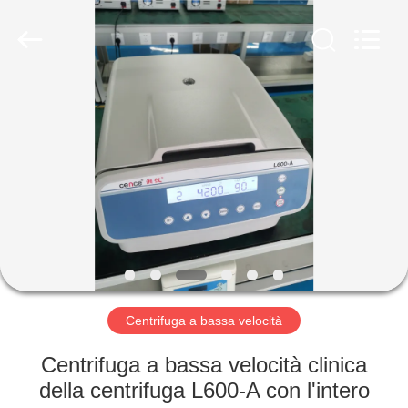
Hunan
Xiangyi
Laboratory
Instrument
Development
Co.,
Ltd..
All
CASA.
Rights
Reserved.
PRODOTTI
SU
DI
NOI
VISITA
Centrifuga a bassa velocità
ALLA
Centrifuga a bassa velocità clinica
FABBRICA
della centrifuga L600-A con l'intero