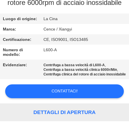
rotore 6000rpm di acciaio inossidabile
CONTROLLO
Luogo di origine:
La Cina
DELLA
QUALITÀ
Marca:
Cence / Xiangyi
Certificazione:
CE, ISO9001, ISO13485
CONTATTACI
Numero di
L600-A
modello:
NOTIZIE
Evidenziare:
,
Centrifuga a bassa velocità di L600-A
,
Centrifuga a bassa velocità clinica 6000r/Min
Centrifuga clinica del rotore di acciaio inossidabile
CASI
CONTATTACI!
VR
DETTAGLI DI APERTURA
MAPPA