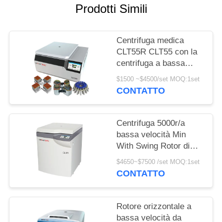
DEL
Prodotti Simili
SITO
Centrifuga medica
PRIVACY
CLT55R CLT55 con la
centrifuga a bassa
POLICY
velocità del rotore
$1500 ~$4500/set MOQ:1set
dell'oscillazione
CONTATTO
Centrifuga 5000r/a
bassa velocità Min
With Swing Rotor di
condizione del
$4650~$7500 /set MOQ:1set
pavimento CL5R/di
CONTATTO
CL5
Rotore orizzontale a
bassa velocità da