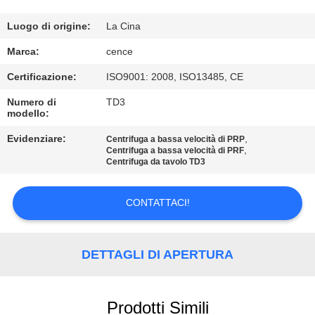
CONTROLLO
Luogo di origine:
La Cina
DELLA
Marca:
cence
QUALITÀ
Certificazione:
ISO9001: 2008, ISO13485, CE
Numero di
TD3
modello:
CONTATTACI
Evidenziare:
,
Centrifuga a bassa velocità di PRP
,
Centrifuga a bassa velocità di PRF
NOTIZIE
Centrifuga da tavolo TD3
CASI
CONTATTACI!
VR
DETTAGLI DI APERTURA
MAPPA
Prodotti Simili