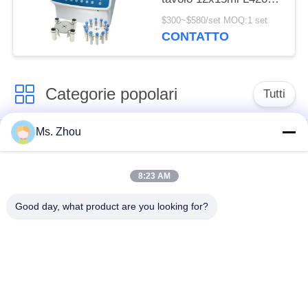
4200rpm di acciaio
$300~$580/set MOQ:1 set
inossidabile della
CONTATTO
centrifuga
Categorie popolari
Tutti
Ms. Zhou
macchina della
macchina medica
centrifuga del
della centrifuga
laboratorio
8:23 AM
Good day, what product are you looking for?
Centrifuga di PRF di
macchina refrigerata
PRP
della centrifuga
centrifuga di
Centrifuga della
separazione del
banca del sangue
sangue