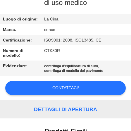
di uso medico
CONTROLLO
Luogo di origine:
La Cina
DELLA
QUALITÀ
Marca:
cence
Certificazione:
ISO9001: 2008, ISO13485, CE
CONTATTACI
Numero di
CTK80R
modello:
NOTIZIE
Evidenziare:
,
centrifuga d'equilibratura di auto
centrifuga di modello del pavimento
CASI
CONTATTACI!
VR
DETTAGLI DI APERTURA
MAPPA