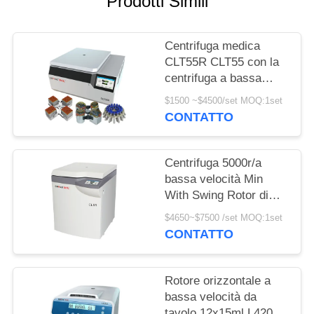
Prodotti Simili
DEL
SITO
Centrifuga medica
CLT55R CLT55 con la
PRIVACY
centrifuga a bassa
POLICY
velocità del rotore
$1500 ~$4500/set MOQ:1set
dell'oscillazione
CONTATTO
Centrifuga 5000r/a
bassa velocità Min
With Swing Rotor di
condizione del
$4650~$7500 /set MOQ:1set
pavimento CL5R/di
CONTATTO
CL5
Rotore orizzontale a
bassa velocità da
tavolo 12x15ml L420-A