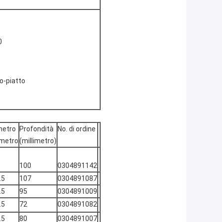
0
iatto
metro
Profondità
No. di ordine
imetro
(millimetro)
100
0304891142
.5
107
0304891087
.5
95
0304891009
.5
72
0304891082
.5
80
0304891007