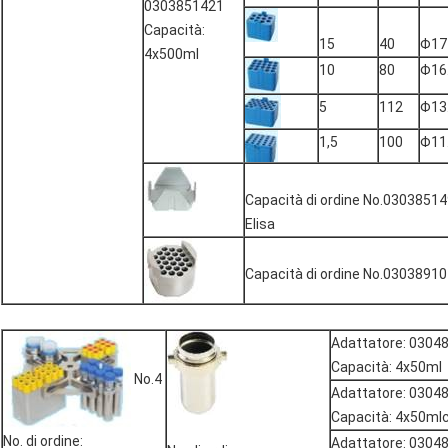
0303851421
Capacità:
15
40
Φ17
4x500ml
10
80
Φ16
5
112
Φ13
1,5
100
Φ11
Capacità di ordine No.030385149
Elisa
Capacità di ordine No.0303891
Adattatore: 0304
Capacità: 4x50ml
No.4
Adattatore: 0304
Capacità: 4x50mlc
No. di ordine:
Adattatore: 0304