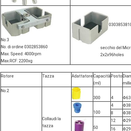
030385381
No.3
No. di ordine 0302853860
secchio del Micro-p
Max. Speed: 4000rpm
2x2x96holes
Max.RCF: 2200xg
Rotore
Tazza
Adattatore
Capacità
Posto
Dia
(ml)
mill
No.2
300
4
Φ63
4
Φ38
100
8
Φ38
Collaudi la
12
Φ29
tazza
50
16
Φ29