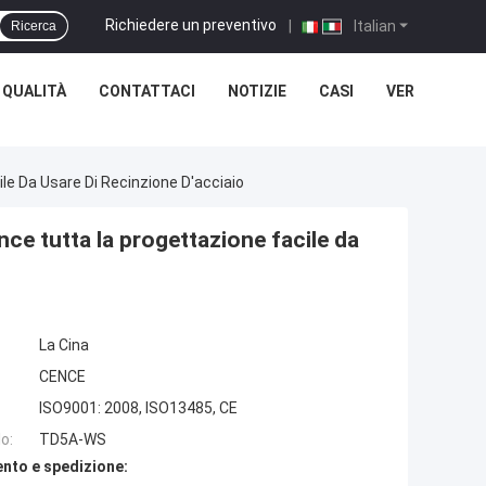
Richiedere un preventivo
|
Italian
Ricerca
 QUALITÀ
CONTATTACI
NOTIZIE
CASI
VER
le Da Usare Di Recinzione D'acciaio
nce tutta la progettazione facile da
La Cina
CENCE
ISO9001: 2008, ISO13485, CE
o:
TD5A-WS
nto e spedizione: