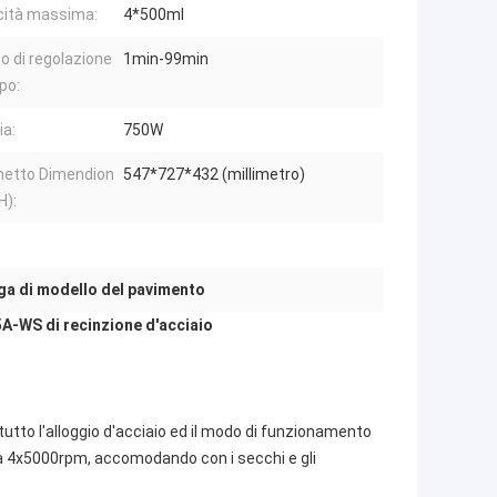
ità massima:
4*500ml
 di regolazione
1min-99min
po:
ia:
750W
etto Dimendion
547*727*432 (millimetro)
H):
ga di modello del pavimento
5A-WS di recinzione d'acciaio
tto l'alloggio d'acciaio ed il modo di funzionamento
o a 4x5000rpm, accomodando con i secchi e gli