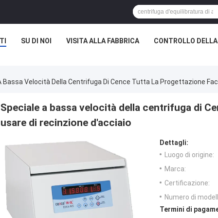
TI
SU DI NOI
VISITA ALLA FABBRICA
CONTROLLO DELLA
A Bassa Velocità Della Centrifuga Di Cence Tutta La Progettazione Faci
Speciale a bassa velocità della centrifuga di Ce
usare di recinzione d'acciaio
Dettagli:
Luogo di origine:
Marca:
Certificazione:
Numero di modell
Termini di pagame