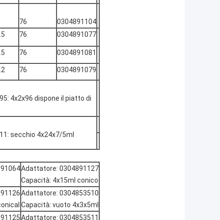
76
0304891104
.5
76
0304891077
.5
76
0304891081
.2
76
0304891079
5: 4x2x96 dispone il piatto di
011: secchio 4x24x7/5ml
891064
Adattatore: 0304891127
Capacità: 4x15ml conico
891126
Adattatore: 0304853510
onical
Capacità: vuoto 4x3x5ml
891125
Adattatore: 0304853511