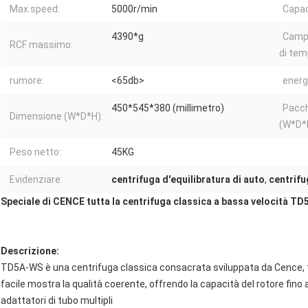
Max.speed:
5000r/min
Capac
4390*g
Campo
RCF massimo:
di tem
rumore:
<65db>
energ
450*545*380 (millimetro)
Pacch
Dimensione (W*D*H):
(W*D*
Peso netto:
45KG
Evidenziare:
centrifuga d'equilibratura di auto
,
centrifu
Speciale di CENCE tutta la centrifuga classica a bassa velocità TD
Descrizione:
TD5A-WS è una centrifuga classica consacrata sviluppata da Cence, tu
facile mostra la qualità coerente, offrendo la capacità del rotore fin
adattatori di tubo multipli