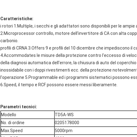
Caratteristiche:
i rotori 1.Multiple, i secchi e gli adattatori sono disponibili per le ampie 
2.Microprocessor controllo, motore dell'invertitore di CA con alta copp
carbonio.
profili di CRNA 3.Offers 9 e profili del 10 dicembre che impediscono il 
4.Accommodates le misure della protezione contro l'eccesso di veloci
della diagnosi automatica dell'errore, la chiusura di auto del coperchio
inossidabile con i doppi rivestimenti ecc. della protezione notevolment
l'operazione 5.Programmable ed i programmi sistematici possono ess
6.Speed, il tempo e RCF possono essere messi liberamente.
Parametri tecnici:
Modello
TD5A-WS
No. di ordine
0205178000
Max.Speed
5000rpm