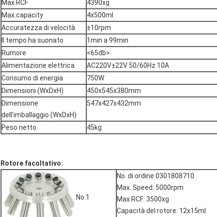
Max.RCF
4390xg
Max.capacity
4x500ml
Accuratezza di velocità
±10rpm
Il tempo ha suonato
1min a 99min
Rumore
<65db>
Alimentazione elettrica
AC220V±22V 50/60Hz 10A
Consumo di energia
750W
Dimensioni (WxDxH)
450x545x380mm
Dimensione
547x427x432mm
dell'imballaggio (WxDxH)
Peso netto
45kg
Rotore facoltativo:
No. di ordine 0301808710
Max. Speed: 5000rpm
No.1
Max.RCF: 3500xg
Capacità del rotore: 12x15ml