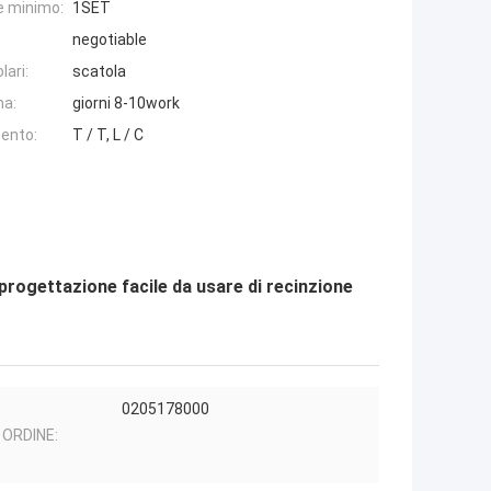
e minimo:
1SET
negotiable
lari:
scatola
na:
giorni 8-10work
ento:
T / T, L / C
 progettazione facile da usare di recinzione
0205178000
I ORDINE: