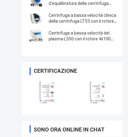
d'equilibratura della centrifuga
TDZ4-WS di auto automatico
Centrifuga a bassa velocità clinica
della centrifuga LT53 con il rotore
dell'oscillazione
Centrifuga a bassa velocità del
plasma L550 con il rotore 4x100ml
200ml 500ml dell'oscillazione
CERTIFICAZIONE
SONO ORA ONLINE IN CHAT