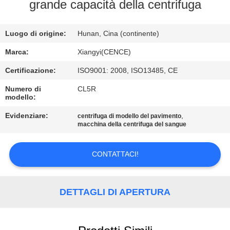
grande capacità della centrifuga
CONTROLLO
Luogo di origine:
Hunan, Cina (continente)
DELLA
QUALITÀ
Marca:
Xiangyi(CENCE)
Certificazione:
ISO9001: 2008, ISO13485, CE
CONTATTACI
Numero di
CL5R
modello:
NOTIZIE
Evidenziare:
,
centrifuga di modello del pavimento
macchina della centrifuga del sangue
CASI
CONTATTACI!
VR
DETTAGLI DI APERTURA
MAPPA