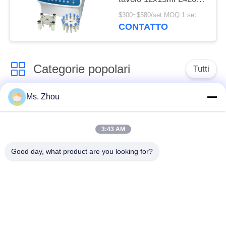
4200rpm di acciaio
$300~$580/set MOQ:1 set
inossidabile della
CONTATTO
centrifuga
Categorie popolari
Tutti
Ms. Zhou
macchina della
macchina medica
centrifuga del
della centrifuga
laboratorio
3:43 AM
Good day, what product are you looking for?
Centrifuga di PRF di
macchina refrigerata
PRP
della centrifuga
centrifuga di
Centrifuga della
separazione del
banca del sangue
sangue