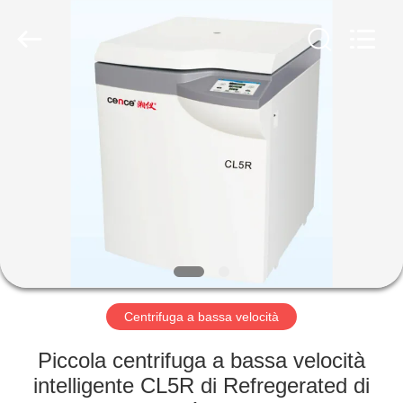
Hunan
Xiangyi
Laboratory
Instrument
Development
Co.,
Ltd..
All
CASA.
Rights
Reserved.
PRODOTTI
SU
DI
NOI
VISITA
Centrifuga a bassa velocità
ALLA
Piccola centrifuga a bassa velocità
FABBRICA
intelligente CL5R di Refregerated di