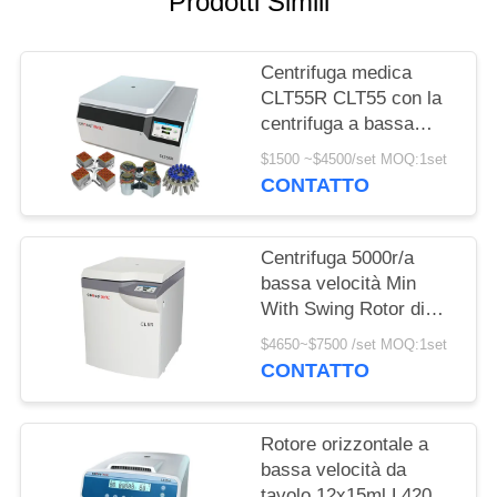
Prodotti Simili
DEL
SITO
Centrifuga medica
CLT55R CLT55 con la
PRIVACY
centrifuga a bassa
POLICY
velocità del rotore
$1500 ~$4500/set MOQ:1set
dell'oscillazione
CONTATTO
Centrifuga 5000r/a
bassa velocità Min
With Swing Rotor di
condizione del
$4650~$7500 /set MOQ:1set
pavimento CL5R/di
CONTATTO
CL5
Rotore orizzontale a
bassa velocità da
tavolo 12x15ml L420-A