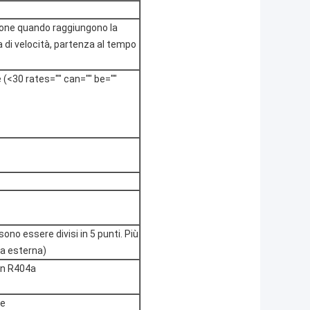
ione quando raggiungono la
di velocità, partenza al tempo
e (<30 rates="" can="" be=""
no essere divisi in 5 punti. Più
a esterna)
on R404a
ne