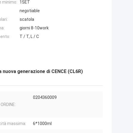
e minimo:
1SET
negotiable
lari:
scatola
na:
giorni 8-10work
ento:
T / T, L / C
lla nuova generazione di CENCE (CL6R)
0204360009
I ORDINE:
ità massima:
6*1000ml