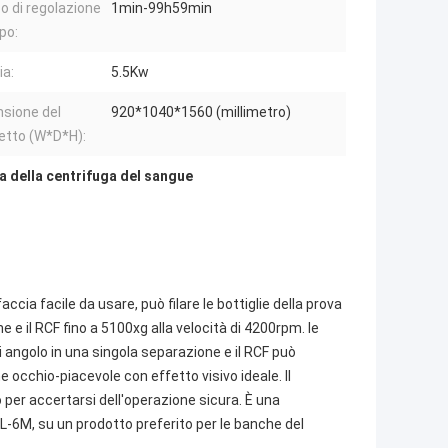
 di regolazione
1min-99h59min
po:
ia:
5.5Kw
sione del
920*1040*1560 (millimetro)
etto (W*D*H):
 della centrifuga del sangue
accia facile da usare, può filare le bottiglie della prova
 e il RCF fino a 5100xg alla velocità di 4200rpm. le
i angolo in una singola separazione e il RCF può
 occhio-piacevole con effetto visivo ideale. Il
per accertarsi dell'operazione sicura. È una
-6M, su un prodotto preferito per le banche del