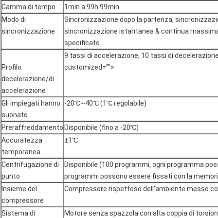
Gamma di tempo
1min a 99h 99min
Modo di
Sincronizzazione dopo la partenza, sincronizzaz
sincronizzazione
sincronizzazione istantanea & continua massima 
specificato
9 tassi di accelerazione, 10 tassi di decelerazion
Profilo
customized="">
decelerazione/di
accelerazione
Gli impiegati hanno
-20℃~40℃ (1℃ regolabile)
suonato
Preraffreddamento
Disponibile (fino a -20℃)
Accuratezza
±1℃
temporanea
Centrifugazione di
Disponibile (100 programmi, ogni programma posso
punto
programmi possono essere fissati con la memori
Insieme del
Compressore rispettoso dell'ambiente messo c
compressore
Sistema di
Motore senza spazzola con alta coppia di torsio