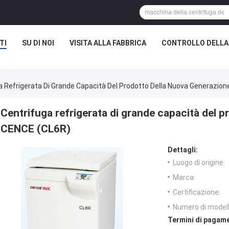
TI
SU DI NOI
VISITA ALLA FABBRICA
CONTROLLO DELLA
a Refrigerata Di Grande Capacità Del Prodotto Della Nuova Generazion
Centrifuga refrigerata di grande capacità del 
CENCE (CL6R)
Dettagli:
Luogo di origine:
Marca:
Certificazione:
Numero di modell
Termini di pagame