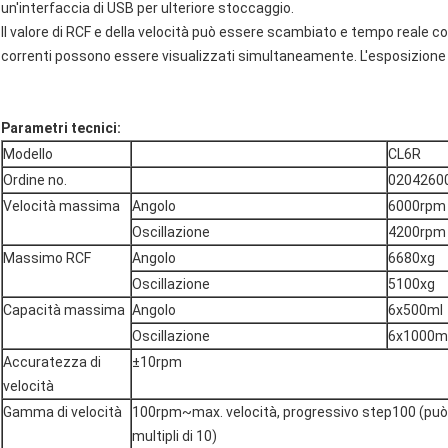
un'interfaccia di USB per ulteriore stoccaggio.
Il valore di RCF e della velocità può essere scambiato e tempo reale con
correnti possono essere visualizzati simultaneamente. L'esposizione vist
Parametri tecnici:
Modello
CL6R
Ordine no.
0204260
Velocità massima
Angolo
6000rpm
Oscillazione
4200rpm
Massimo RCF
Angolo
6680xg
Oscillazione
5100xg
Capacità massima
Angolo
6x500ml
Oscillazione
6x1000m
Accuratezza di
±10rpm
velocità
Gamma di velocità
100rpm~max. velocità, progressivo step100 (può 
multipli di 10)