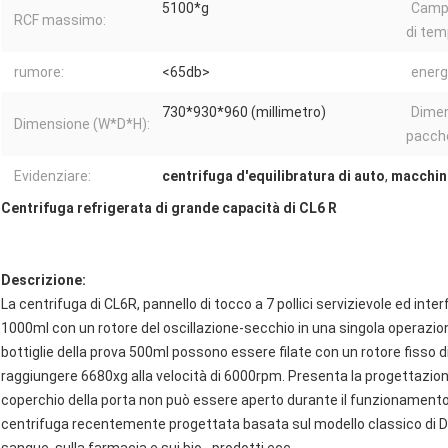
5100*g
Campo
RCF massimo:
di tem
rumore:
<65db>
energ
730*930*960 (millimetro)
Dimen
Dimensione (W*D*H):
pacch
Evidenziare:
centrifuga d'equilibratura di auto
,
macchina
Centrifuga refrigerata di grande capacità di CL6 R
Descrizione:
La centrifuga di CL6R, pannello di tocco a 7 pollici servizievole ed interf
1000ml con un rotore del oscillazione-secchio in una singola operazione
bottiglie della prova 500ml possono essere filate con un rotore fisso d
raggiungere 6680xg alla velocità di 6000rpm. Presenta la progettazione
coperchio della porta non può essere aperto durante il funzionamento 
centrifuga recentemente progettata basata sul modello classico di DL