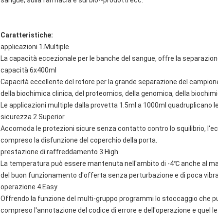
sangue, sulla farmacia e sui bio--prodotti ecc.
Caratteristiche:
applicazioni 1.Multiple
La capacità eccezionale per le banche del sangue, offre la separazione
capacità 6x400ml
Capacità eccellente del rotore per la grande separazione del campione
della biochimica clinica, del proteomics, della genomica, della biochimi
Le applicazioni multiple dalla provetta 1.5ml a 1000ml quadruplicano l
sicurezza 2.Superior
Accomoda le protezioni sicure senza contatto contro lo squilibrio, l'ec
compreso la disfunzione del coperchio della porta.
prestazione di raffreddamento 3.High
La temperatura può essere mantenuta nell'ambito di -4℃ anche al max.s
del buon funzionamento d'offerta senza perturbazione e di poca vibra
operazione 4.Easy
Offrendo la funzione del multi-gruppo programmi lo stoccaggio che 
compreso l'annotazione del codice di errore e dell'operazione e quel 