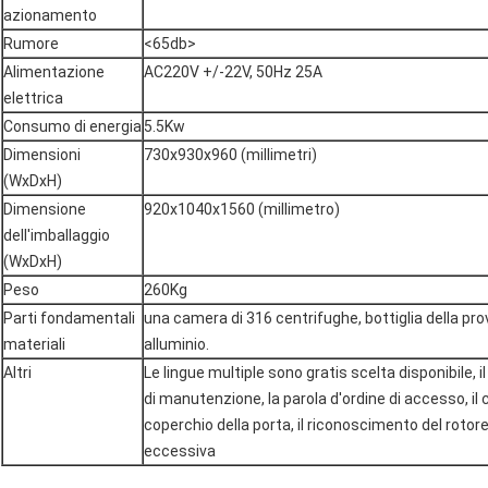
azionamento
Rumore
<65db>
Alimentazione
AC220V +/-22V, 50Hz 25A
elettrica
Consumo di energia
5.5Kw
Dimensioni
730x930x960 (millimetri)
(WxDxH)
Dimensione
920x1040x1560 (millimetro)
dell'imballaggio
(WxDxH)
Peso
260Kg
Parti fondamentali
una camera di 316 centrifughe, bottiglia della prov
materiali
alluminio.
Altri
Le lingue multiple sono gratis scelta disponibile, i
di manutenzione, la parola d'ordine di accesso, il
coperchio della porta, il riconoscimento del rotor
eccessiva