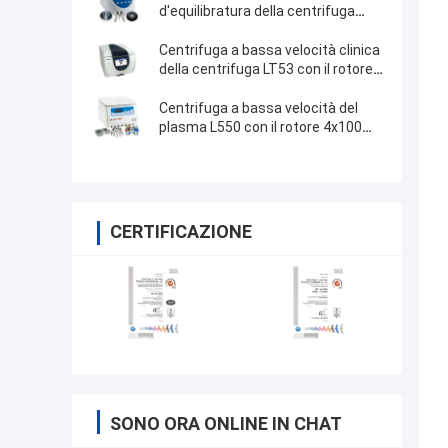
d'equilibratura della centrifuga
TDZ4-WS di auto automatico
Centrifuga a bassa velocità clinica
della centrifuga LT53 con il rotore
dell'oscillazione
Centrifuga a bassa velocità del
plasma L550 con il rotore 4x100ml
200ml 500ml dell'oscillazione
CERTIFICAZIONE
SONO ORA ONLINE IN CHAT