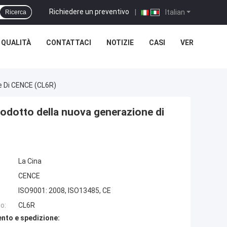
Richiedere un preventivo
|
Italian
Ricerca
 QUALITÀ
CONTATTACI
NOTIZIE
CASI
VER
e Di CENCE (CL6R)
prodotto della nuova generazione di
La Cina
CENCE
ISO9001: 2008, ISO13485, CE
o:
CL6R
nto e spedizione: