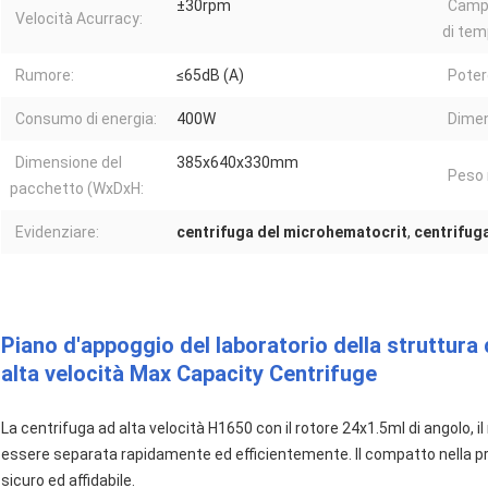
±30rpm
Campo
Velocità Acurracy:
di tem
Rumore:
≤65dB (A)
Poter
Consumo di energia:
400W
Dimen
Dimensione del
385x640x330mm
Peso 
pacchetto (WxDxH:
Evidenziare:
centrifuga del microhematocrit
,
centrifuga
Piano d'appoggio del laboratorio della struttur
alta velocità Max Capacity Centrifuge
La centrifuga ad alta velocità H1650 con il rotore 24x1.5ml di angolo,
essere separata rapidamente ed efficientemente. Il compatto nella pr
sicuro ed affidabile.