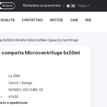
Richiedere un preventivo
|
Italian
Ricerca
 QUALITÀ
CONTATTACI
NOTIZIE
CASI
VER
ge 6x50ml Ad Alta Velocità Max Capacity Centrifuge
ura compatta Microcentrifuge 6x50ml
La CINA
Cence / Xiangyi
ISO9001, ISO13485, CE
o:
H1650
nto e spedizione: