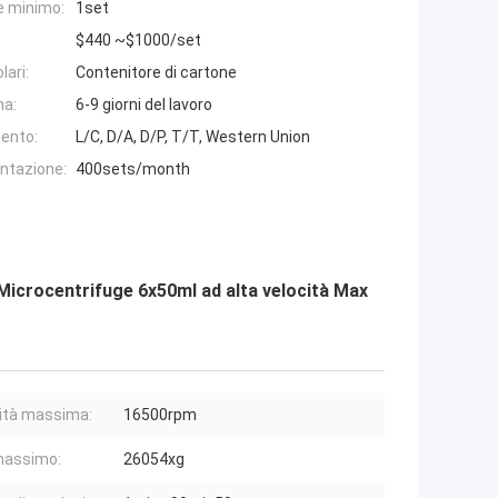
e minimo:
1set
$440 ~$1000/set
lari:
Contenitore di cartone
na:
6-9 giorni del lavoro
ento:
L/C, D/A, D/P, T/T, Western Union
entazione:
400sets/month
Microcentrifuge 6x50ml ad alta velocità Max
ità massima:
16500rpm
massimo:
26054xg