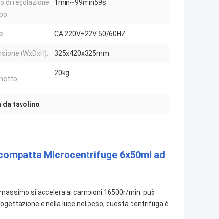
 di regolazione
1min~99min59s
po:
e:
CA 220V±22V 50/60HZ
sione (WxDxH):
325x420x325mm
20kg
netto:
 da tavolino
a compatta Microcentrifuge 6x50ml ad
 il massimo si accelera ai campioni 16500r/min. può
ogettazione e nella luce nel peso, questa centrifuga è