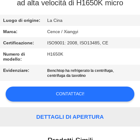
ad alta velocità di H1650K micro
CONTROLLO
Luogo di origine:
La Cina
DELLA
QUALITÀ
Marca:
Cence / Xiangyi
Certificazione:
ISO9001: 2008, ISO13485, CE
CONTATTACI
Numero di
H1650K
modello:
NOTIZIE
Evidenziare:
,
Benchtop ha refrigerato la centrifuga
centrifuga da tavolino
CASI
CONTATTACI!
VR
DETTAGLI DI APERTURA
MAPPA