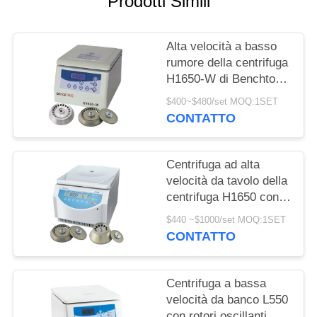
Prodotti Simili
DEL
SITO
Alta velocità a basso
rumore della centrifuga
PRIVACY
H1650-W di Benchtop
POLICY
per l'ospedale clinico
$400~$480/set MOQ:1SET
CONTATTO
Centrifuga ad alta
velocità da tavolo della
centrifuga H1650 con il
motore senza spazzola
$440 ~$1000/set MOQ:1SET
di CC
CONTATTO
Centrifuga a bassa
velocità da banco L550
con rotori oscillanti