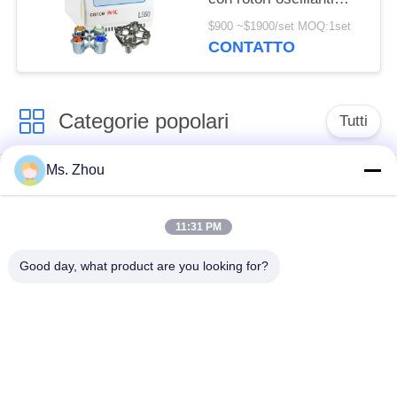
4x500ml 200ml 100ml
$900 ~$1900/set MOQ:1set
CONTATTO
Categorie popolari
Tutti
Ms. Zhou
macchina della
macchina medica
centrifuga del
della centrifuga
laboratorio
11:31 PM
Good day, what product are you looking for?
Centrifuga di PRF di
macchina refrigerata
PRP
della centrifuga
centrifuga di
Centrifuga della
separazione del
banca del sangue
sangue