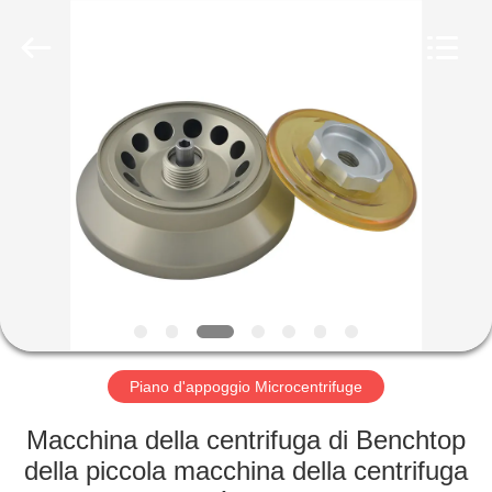
Hunan
Xiangyi
Laboratory
Instrument
Development
Co.,
Ltd..
All
CASA.
Rights
Reserved.
PRODOTTI
SU
DI
NOI
VISITA
Piano d'appoggio Microcentrifuge
ALLA
Macchina della centrifuga di Benchtop
FABBRICA
della piccola macchina della centrifuga