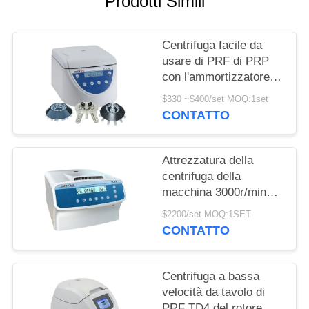
Prodotti Simili
DEL
SITO
Centrifuga facile da
usare di PRF di PRP
PRIVACY
con l'ammortizzatore
POLICY
unico
$330 ~$400/set MOQ:1set
CONTATTO
Attrezzatura della
centrifuga della
macchina 3000r/min
della centrifuga del
$2200/set MOQ:1SET
laboratorio della
CONTATTO
sbavatura PRP delle
cellule
Centrifuga a bassa
velocità da tavolo di
PRF TD4 del rotore