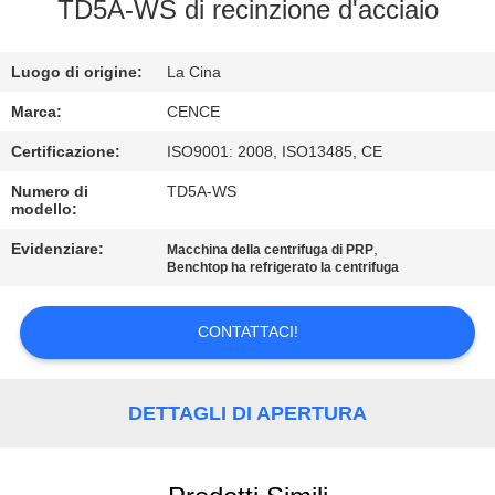
TD5A-WS di recinzione d'acciaio
CONTROLLO
Luogo di origine:
La Cina
DELLA
QUALITÀ
Marca:
CENCE
Certificazione:
ISO9001: 2008, ISO13485, CE
CONTATTACI
Numero di
TD5A-WS
modello:
NOTIZIE
Evidenziare:
,
Macchina della centrifuga di PRP
Benchtop ha refrigerato la centrifuga
CASI
CONTATTACI!
VR
DETTAGLI DI APERTURA
MAPPA