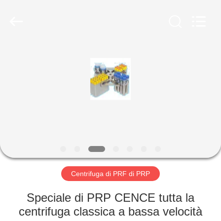
Hunan
Xiangyi
Laboratory
Instrument
Development
Co.,
Ltd..
All
CASA.
Rights
Reserved.
PRODOTTI
SU
DI
NOI
VISITA
Centrifuga di PRF di PRP
ALLA
Speciale di PRP CENCE tutta la
FABBRICA
centrifuga classica a bassa velocità