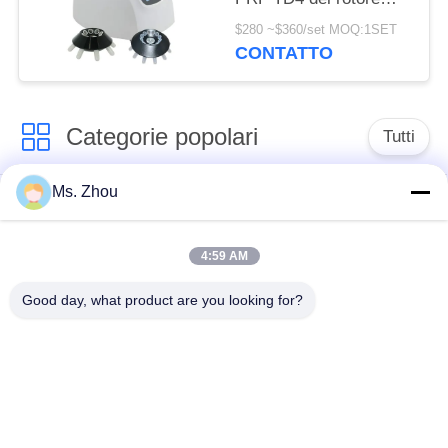
8x15ml 4000rpm PRP
$280 ~$360/set MOQ:1SET
di angolo
CONTATTO
Categorie popolari
Tutti
Ms. Zhou
macchina della
macchina medica
centrifuga del
della centrifuga
laboratorio
4:59 AM
Good day, what product are you looking for?
Centrifuga di PRF di
macchina refrigerata
PRP
della centrifuga
centrifuga di
Centrifuga della
separazione del
banca del sangue
sangue