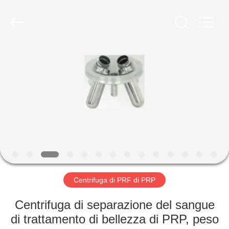
Hunan
Xiangyi
Laboratory
Instrument
Development
Co.,
Ltd..
All
CASA.
Rights
Reserved.
PRODOTTI
SU
DI
NOI
VISITA
Centrifuga di PRF di PRP
ALLA
Centrifuga di separazione del sangue
FABBRICA
di trattamento di bellezza di PRP, peso