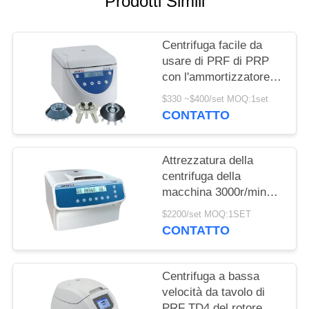
Prodotti Simili
DEL
SITO
Centrifuga facile da
usare di PRF di PRP
PRIVACY
con l'ammortizzatore
POLICY
unico
$330 ~$400/set MOQ:1set
CONTATTO
Attrezzatura della
centrifuga della
macchina 3000r/min
della centrifuga del
$2200/set MOQ:1SET
laboratorio della
CONTATTO
sbavatura PRP delle
cellule
Centrifuga a bassa
velocità da tavolo di
PRF TD4 del rotore