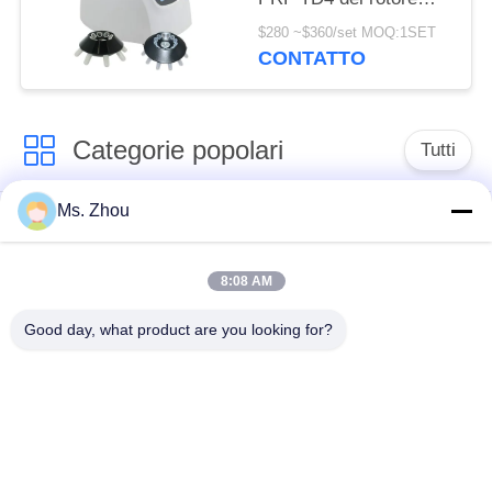
8x15ml 4000rpm PRP
$280 ~$360/set MOQ:1SET
di angolo
CONTATTO
Categorie popolari
Tutti
Ms. Zhou
macchina della
macchina medica
centrifuga del
della centrifuga
laboratorio
8:08 AM
Good day, what product are you looking for?
Centrifuga di PRF di
macchina refrigerata
PRP
della centrifuga
centrifuga di
Centrifuga della
separazione del
banca del sangue
sangue