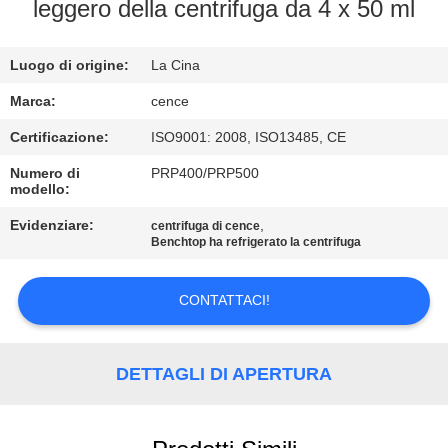
leggero della centrifuga da 4 x 50 ml
CONTROLLO
Luogo di origine:
La Cina
DELLA
QUALITÀ
Marca:
cence
Certificazione:
ISO9001: 2008, ISO13485, CE
CONTATTACI
Numero di
PRP400/PRP500
modello:
NOTIZIE
Evidenziare:
,
centrifuga di cence
Benchtop ha refrigerato la centrifuga
CASI
CONTATTACI!
VR
DETTAGLI DI APERTURA
MAPPA