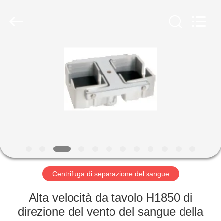
Hunan
Xiangyi
Laboratory
Instrument
Development
Co.,
Ltd..
All
CASA.
Rights
Reserved.
PRODOTTI
SU
DI
NOI
VISITA
Centrifuga di separazione del sangue
ALLA
Alta velocità da tavolo H1850 di
FABBRICA
direzione del vento del sangue della