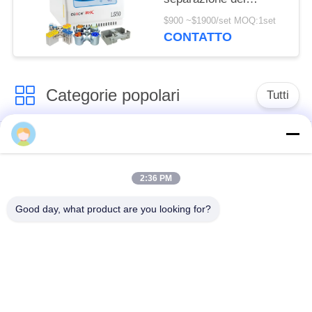
sangue con i rotori
$900 ~$1900/set MOQ:1set
dell'oscillazione
CONTATTO
disponibili
Categorie popolari
Tutti
macchina della
macchina medica
centrifuga del
della centrifuga
laboratorio
2:36 PM
Good day, what product are you looking for?
Centrifuga di PRF di
macchina refrigerata
PRP
della centrifuga
centrifuga di
Centrifuga della
separazione del
banca del sangue
sangue