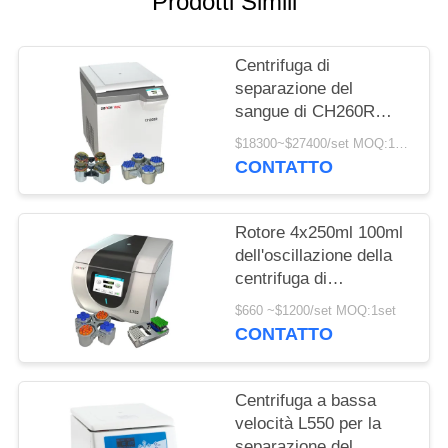
Prodotti Simili
DEL
SITO
Centrifuga di
separazione del
PRIVACY
sangue di CH260R
POLICY
intelligente per 5ml 7ml
$18300~$27400/set MOQ:1set
Vacutainers
CONTATTO
Rotore 4x250ml 100ml
dell'oscillazione della
centrifuga di
separazione del
$660 ~$1200/set MOQ:1set
sangue di Benchtop per
CONTATTO
bioingegneria
Centrifuga a bassa
velocità L550 per la
separazione del