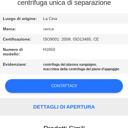
centrifuga unica di separazione
CONTROLLO
Luogo di origine:
La Cina
DELLA
QUALITÀ
Marca:
cence
Certificazione:
ISO9001: 2008, ISO13485, CE
CONTATTACI
Numero di
H1850
modello:
NOTIZIE
Evidenziare:
,
centrifuga del plasma sanguigno
macchina della centrifuga del piano d'appoggio
CASI
CONTATTACI!
VR
DETTAGLI DI APERTURA
MAPPA