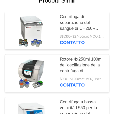
Prodotti Simili
DEL
SITO
Centrifuga di
separazione del
PRIVACY
sangue di CH260R
POLICY
intelligente per 5ml 7ml
$18300~$27400/set MOQ:1set
Vacutainers
CONTATTO
Rotore 4x250ml 100ml
dell'oscillazione della
centrifuga di
separazione del
$660 ~$1200/set MOQ:1set
sangue di Benchtop per
CONTATTO
bioingegneria
Centrifuga a bassa
velocità L550 per la
separazione del