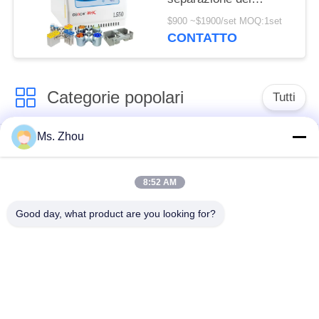
sangue con i rotori
$900 ~$1900/set MOQ:1set
dell'oscillazione
CONTATTO
disponibili
Categorie popolari
Tutti
Ms. Zhou
macchina della
macchina medica
centrifuga del
della centrifuga
laboratorio
8:52 AM
Good day, what product are you looking for?
Centrifuga di PRF di
macchina refrigerata
PRP
della centrifuga
centrifuga di
Centrifuga della
separazione del
banca del sangue
sangue