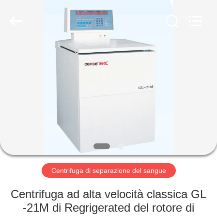
Hunan
Xiangyi
Laboratory
Instrument
Development
Co.,
Ltd..
All
CASA.
Rights
Reserved.
PRODOTTI
SU
DI
NOI
VISITA
Centrifuga di separazione del sangue
ALLA
Centrifuga ad alta velocità classica GL
FABBRICA
-21M di Regrigerated del rotore di