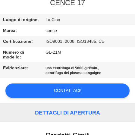
CENCE 17
CONTROLLO
Luogo di origine:
La Cina
DELLA
QUALITÀ
Marca:
cence
Certificazione:
ISO9001: 2008, ISO13485, CE
CONTATTACI
Numero di
GL-21M
modello:
NOTIZIE
Evidenziare:
,
una centrifuga di 5000 giri/min.
centrifuga del plasma sanguigno
CASI
CONTATTACI!
VR
DETTAGLI DI APERTURA
MAPPA