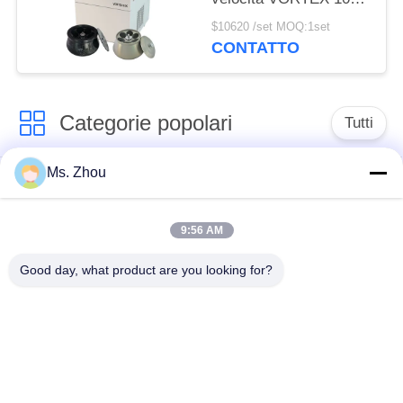
con rotori angolari di
$10620 /set MOQ:1set
grande capacità
CONTATTO
Categorie popolari
Tutti
Ms. Zhou
macchina della
macchina medica
centrifuga del
della centrifuga
laboratorio
9:56 AM
Good day, what product are you looking for?
Centrifuga di PRF di
macchina refrigerata
PRP
della centrifuga
centrifuga di
Centrifuga della
separazione del
banca del sangue
sangue