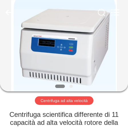
Hunan
Xiangyi
Laboratory
Instrument
Development
Co.,
Ltd..
All
CASA.
Rights
Reserved.
PRODOTTI
SU
DI
NOI
VISITA
Centrifuga ad alta velocità
ALLA
Centrifuga scientifica differente di 11
FABBRICA
capacità ad alta velocità rotore della