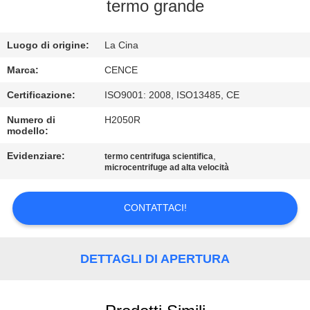
termo grande
CONTROLLO
Luogo di origine:
La Cina
DELLA
QUALITÀ
Marca:
CENCE
Certificazione:
ISO9001: 2008, ISO13485, CE
CONTATTACI
Numero di
H2050R
modello:
NOTIZIE
Evidenziare:
,
termo centrifuga scientifica
microcentrifuge ad alta velocità
CASI
CONTATTACI!
VR
DETTAGLI DI APERTURA
MAPPA