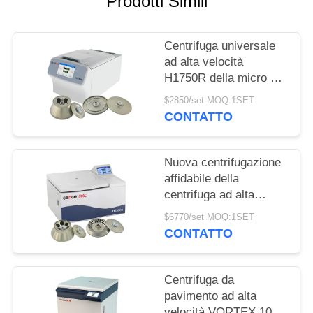
Prodotti Simili
DEL
SITO
Centrifuga universale
ad alta velocità
PRIVACY
H1750R della micro dei
POLICY
tubi di PCR centrifuga
$2850/set MOQ:1SET
della metropolitana
CONTATTO
Nuova centrifugazione
affidabile della
centrifuga ad alta
velocità di Cence per
$6770/set MOQ:1SET
biologia molecolare
CONTATTO
Centrifuga da
pavimento ad alta
velocità VORTEX 10K