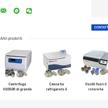
Altri prodotti
Centrifuga
Cence ha
Oscilli fuori il
H2050R di grande
refrigerato il
rotore ha
capacità di
rotore classico di
refrigerato la
Benchtop con il
angolo della
macchina
rotore
macchina H2500R
CHT210R 4*750