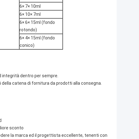
6× 7× 10ml
6× 10× 7ml
6× 6× 15ml (fondo
rotondo)
6× 4× 15ml (fondo
conico)
 integrità dentro per sempre.
mi della catena di fornitura da prodotti alla consegna.
d
gliore sconto
dere la marca ed il progettista eccellente, tenenti con