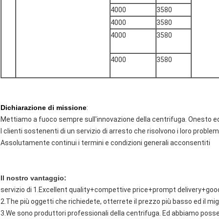
4000
3580
4000
3580
4000
3580
4000
3580
Dichiarazione di missione
:
Mettiamo a fuoco sempre sull'innovazione della centrifuga. Onesto ed
I clienti sostenenti di un servizio di arresto che risolvono i loro proble
Assolutamente continui i termini e condizioni generali acconsentiti
Il nostro vantaggio:
servizio di 1.Excellent quality+compettive price+prompt delivery+goo
2.The più oggetti che richiedete, otterrete il prezzo più basso ed il mi
3.We sono produttori professionali della centrifuga. Ed abbiamo posse