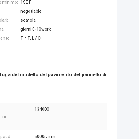
e minimo:
1SET
negotiable
lari:
scatola
na:
giorni 8-10work
ento:
T / T, L / C
ifuga del modello del pavimento del pannello di
134000
 no.:
peed:
5000r/min