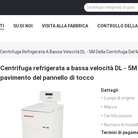
TI
SU DI NOI
VISITA ALLA FABBRICA
CONTROLLO DELLA
Centrifuga Refrigerata A Bassa Velocità DL - 5M Della Centrifuga Del 
Centrifuga refrigerata a bassa velocità DL - 5M 
pavimento del pannello di tocco
Dettagli:
Luogo di origine:
Marca:
Certificazione:
Numero di modell
Termini di pagame