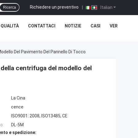
Richiedere un preventivo
|
Italian
Ricerca
 QUALITÀ
CONTATTACI
NOTIZIE
CASI
VER
Modello Del Pavimento Del Pannello Di Tocco
della centrifuga del modello del
La Cina
cence
ISO9001: 2008, ISO13485, CE
o:
DL-5M
nto e spedizione: