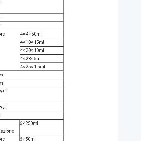
à
l
l
ore
4× 4× 50ml
4× 10× 15ml
4× 20× 10ml
4× 28× 5ml
4× 25× 1.5ml
ml
ml
well
well
l
6× 250ml
llazione
ore
6× 50ml