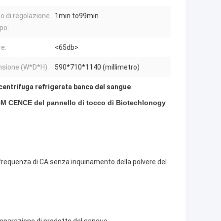
 di regolazione
1min to99min
po:
e:
<65db>
sione (W*D*H):
590*710*1140 (millimetro)
centrifuga refrigerata banca del sangue
L-5M CENCE del pannello di tocco di Biotechlonogy
 frequenza di CA senza inquinamento della polvere del