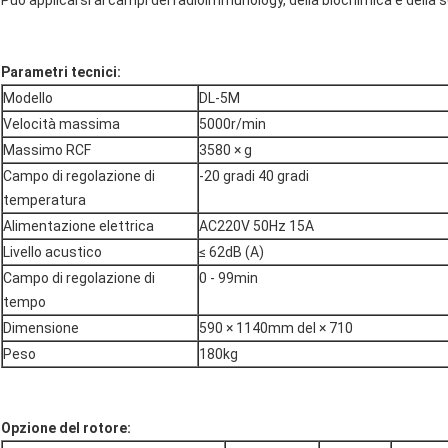
Può applicarsi ai campi del radioimmunology, della biochimica e della 
Parametri tecnici:
Modello
DL-5M
Velocità massima
5000r/min
Massimo RCF
3580 × g
Campo di regolazione di
-20 gradi 40 gradi
temperatura
Alimentazione elettrica
AC220V 50Hz 15A
Livello acustico
≤ 62dB (A)
Campo di regolazione di
0 - 99min
tempo
Dimensione
590 × 1140mm del × 710
Peso
180kg
Opzione del rotore: