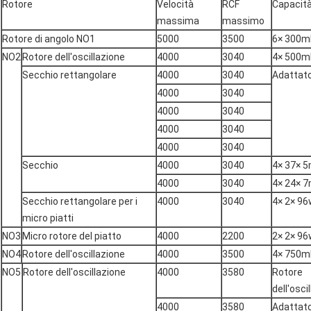
Rotore
Velocità
RCF
Capacit
massima
massimo
Rotore di angolo NO1
5000
3500
6× 300m
NO2
Rotore dell'oscillazione
4000
3040
4× 500m
Secchio rettangolare
4000
3040
Adattat
4000
3040
4000
3040
4000
3040
4000
3040
Secchio
4000
3040
4× 37× 5
4000
3040
4× 24× 7
Secchio rettangolare per i
4000
3040
4× 2× 96
micro piatti
NO3
Micro rotore del piatto
4000
2200
2× 2× 96
NO4
Rotore dell'oscillazione
4000
3500
4× 750m
NO5
Rotore dell'oscillazione
4000
3580
Rotore
dell'osci
4000
3580
Adattat