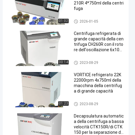
210R 4*750ml della centri
fuga
macchina refrigerata della cen
01:02
2026-01-05
trifuga
Centrifuga refrigerata di
grande capacità della cen
trifuga CH260R con il roto
re dell'oscillazione 6x100
0ml
macchina refrigerata della cen
00:14
2023-08-29
trifuga
VORTICE refrigerato 22K
22000rpm 4x750ml della
macchina della centrifug
a di grande capacità
macchina refrigerata della cen
01:23
2023-08-29
trifuga
Decapsulatura automatic
a della centrifuga a bassa
velocità CTK150R/di CTK
150 per la separazione de