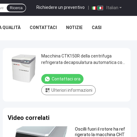
Richiedere un preventivo
|
Italian
Ricerca
A QUALITÀ
CONTATTACI
NOTIZIE
CASI
Macchina CTK150R della centrifuga
refrigerata decapsulatura automatica con
il rotore dell'oscillazione
Contattaci ora
Ulteriori informazioni
Video correlati
Oscilli fuori il rotore ha ref
rigerato la macchina CHT