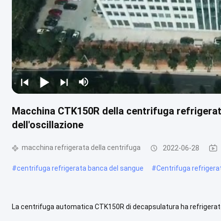
Macchina CTK150R della centrifuga refrigerat
dell'oscillazione
macchina refrigerata della centrifuga
2022-06-28
#
centrifuga refrigerata banca del sangue
#
Centrifuga refrigerat
La centrifuga automatica CTK150R di decapsulatura ha refrigerato la 
sangue di vuoto sono al giorno d'oggi ampiamente usati nella .....
G